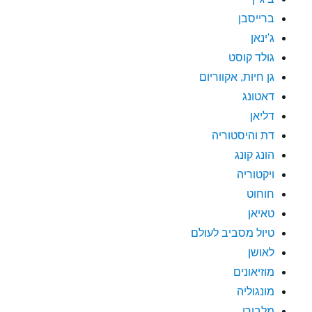
ברייסבן
ג'ינאן
גולד קוסט
גן חיות, אקווריום
דאטונג
דליאן
דת והיסטוריה
הונג קונג
ויקטוריה
חוחוט
טאיאן
טיול מסביב לעולם
לאושן
מוזיאונים
מונגוליה
מלבורן