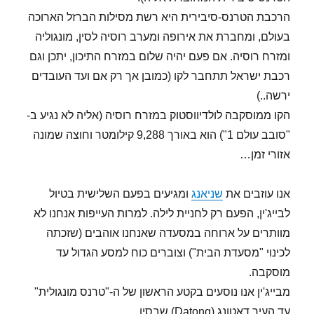
הרכבת הטרנס-סיבירית היא רשת מסילות הברזל הארוכה
בעולם, ומחברת את אירופה ומערב רוסיה לסין, מונגוליה
ומזרח רוסיה. אם פעם יהיה שלום במזרח התיכון, יתכן וגם
רכבת ישראל תתחבר לקו (כמובן אך רק אם ועד העובדים
ירשה..)
הקו ממוסקבה לולדיווסטוק במזרח רוסיה (אליה לא נגיע ב-
"סובב עולם 1") הוא באורך 9,288 קילומטר וחוצה שמונה
אזורי זמן…
אנו עוזבים את
שניאנג
ומגיעים בפעם השלישית בטיול
לבייג'ין, הפעם רק לחניית לילה. למרות העייפות אנחנו לא
מוותרים על ארוחה במסעדה שאנחנו אוהבים (שזכתה
לכינוי "מסעדת הבית") וצוברים כוח למסע הגדול עד
מוסקבה.
מבייג'ין אנו נוסעים בקטע הראשון של ה-"טרנס מונגולית"
עד העיר דאטונג (Datong) שבסין.