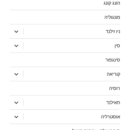
הונג קונג
מונגוליה
הצג
ניו זילנד
תפריט
הצג
סין
תפריט
סינגפור
הצג
קוריאה
תפריט
רוסיה
הצג
תאילנד
תפריט
הצג
אוסטרליה
תפריט