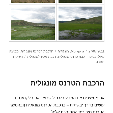
פורסם
קטגוריות
תגיות
27/07/2011
Mongolia
,
מונגוליה
הרכבת הטרנס מונגולית
,
מבייג'ין
בתאריך
לאולן בטאר
,
רכבת טרנס מונגולית
,
רכבת מסין למונגוליה
השאירו
עבור
תגובה
הרכבת
הטרנס
מונגולית
הרכבת הטרנס מונגולית
אנו ממשיכים את המסע חזרה לישראל ואת חלקו אנחנו
עושים בדרך יבשתית – ברכבת הטרנס מונגולית (ובהמשך
הטרנס סיבירית המחוברת אליה).