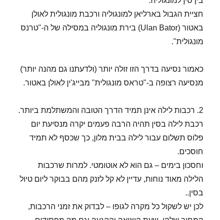
בין סין למונגוליה.
חציית הגבול בארליאן למונגוליה ורכבת מונגולית לאולן
באטור (Ulan Bator) בירת מונגוליה במסילה של ה-"טרנס
מונגולית".
כאמור נסיעה בדרך הזו זולה יותר (ולדעתנו גם מהנה יותר)
מנסיעה רצופה ב-"טראס מונגולית" מבייג'ין לאולן באטור.
2. רכבות לילה אינן תמיד הדרך הטובה והמשתלמת ביותר.
רכבת לילה בסין תהיה הרבה פעמים יקרה מנסיעת יום
פלוס תשלום עבור לילה בבית מלון, כך שכסף לא תמיד
חוסכים.
וחסכון בימים – גם הוא לא אוטומטי. למרות שרכבות
הלילה מאוד נוחות, עדיין לא קל לזנק מהם בבוקר ליום טיול
בסין..
לכן יש לשקול כל מקרה לגופו – לבדוק את זמני הרכבות,