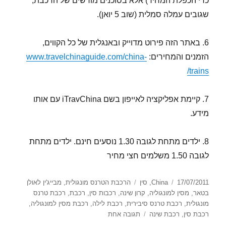
כדי הכפלת המחיר) אלא בסוכנים מורשים של הרכבת,
שגובים עמלה סמלית (שוב 5 יואן).
6. באתר הזה פירוט מדוייק ובאנגלית של כל הקווים,
הזמנים והמחירים:
www.travelchinaguide.com/china-
trains/
7. קיימת אפליקציה לאייפון בשם iTravChina עם אותו
מידע.
8. ילדים מתחת לגובה 1.30 נוסעים חינם. ילדים מתחת
לגובה 1.50 משלמים חצי מחיר
פורסם
קטגוריות
תגיות
17/07/2011
China
,
סין
הרכבת הטרנס מונגולית
,
מבייג'ין לאולן
בתאריך
בטאר
,
מסין למונגוליה
,
קרון שינה
,
רכבות סין
,
רכבת
,
רכבת טרנס
מונגולית
,
רכבת טרנס סיבירית
,
רכבת לילה
,
רכבת מסין למונגוליה
,
על
רכבת סין
,
רכבת שינה
תגובה אחת
הרכבת