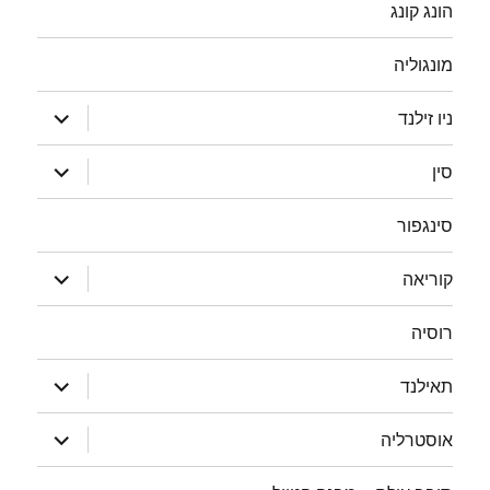
הונג קונג
מונגוליה
הצג
ניו זילנד
תפריט
הצג
סין
תפריט
סינגפור
הצג
קוריאה
תפריט
רוסיה
הצג
תאילנד
תפריט
הצג
אוסטרליה
תפריט