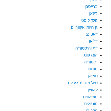
ברייסבן
ג'ינאן
גולד קוסט
גן חיות, אקווריום
דאטונג
דליאן
דת והיסטוריה
הונג קונג
ויקטוריה
חוחוט
טאיאן
טיול מסביב לעולם
לאושן
מוזיאונים
מונגוליה
מלבורן