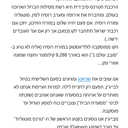
הרכבת הטרנס-סיבירית היא רשת מסילות הברזל הארוכה
בעולם, ומחברת את אירופה ומערב רוסיה לסין, מונגוליה
ומזרח רוסיה. אם פעם יהיה שלום במזרח התיכון, יתכן וגם
רכבת ישראל תתחבר לקו (כמובן אך רק אם ועד העובדים
ירשה..)
הקו ממוסקבה לולדיווסטוק במזרח רוסיה (אליה לא נגיע ב-
"סובב עולם 1") הוא באורך 9,288 קילומטר וחוצה שמונה
אזורי זמן…
אנו עוזבים את
שניאנג
ומגיעים בפעם השלישית בטיול
לבייג'ין, הפעם רק לחניית לילה. למרות העייפות אנחנו לא
מוותרים על ארוחה במסעדה שאנחנו אוהבים (שזכתה
לכינוי "מסעדת הבית") וצוברים כוח למסע הגדול עד
מוסקבה.
מבייג'ין אנו נוסעים בקטע הראשון של ה-"טרנס מונגולית"
עד העיר דאטונג (Datong) שבסין.