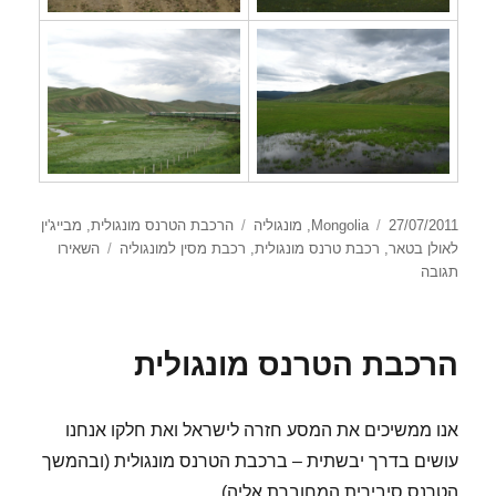
פורסם
קטגוריות
תגיות
27/07/2011
Mongolia
,
מונגוליה
הרכבת הטרנס מונגולית
,
מבייג'ין
בתאריך
לאולן בטאר
,
רכבת טרנס מונגולית
,
רכבת מסין למונגוליה
השאירו
עבור
תגובה
הרכבת
הטרנס
מונגולית
הרכבת הטרנס מונגולית
אנו ממשיכים את המסע חזרה לישראל ואת חלקו אנחנו
עושים בדרך יבשתית – ברכבת הטרנס מונגולית (ובהמשך
הטרנס סיבירית המחוברת אליה).