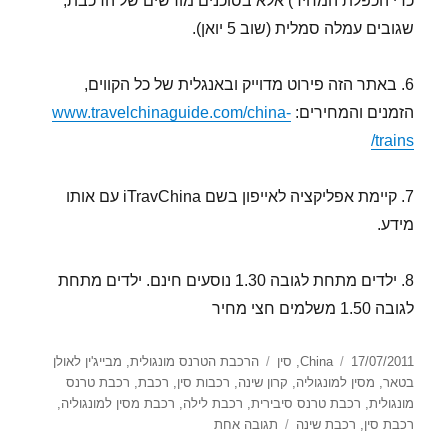
כדי הכפלת המחיר) אלא בסוכנים מורשים של הרכבת,
שגובים עמלה סמלית (שוב 5 יואן).
6. באתר הזה פירוט מדוייק ובאנגלית של כל הקווים,
הזמנים והמחירים:
www.travelchinaguide.com/china-
trains/
7. קיימת אפליקציה לאייפון בשם iTravChina עם אותו
מידע.
8. ילדים מתחת לגובה 1.30 נוסעים חינם. ילדים מתחת
לגובה 1.50 משלמים חצי מחיר
פורסם
קטגוריות
תגיות
17/07/2011
China
,
סין
הרכבת הטרנס מונגולית
,
מבייג'ין לאולן
בתאריך
בטאר
,
מסין למונגוליה
,
קרון שינה
,
רכבות סין
,
רכבת
,
רכבת טרנס
מונגולית
,
רכבת טרנס סיבירית
,
רכבת לילה
,
רכבת מסין למונגוליה
,
על
רכבת סין
,
רכבת שינה
תגובה אחת
הרכבת