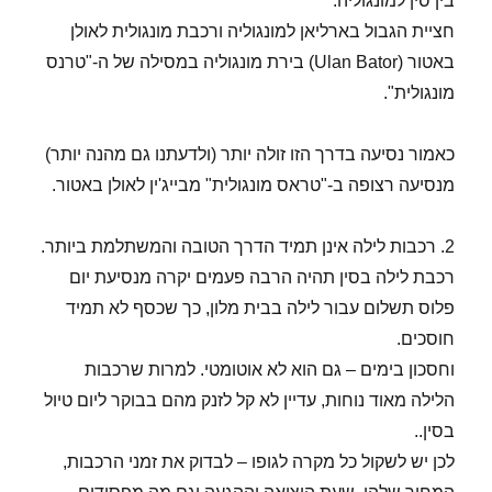
בין סין למונגוליה.
חציית הגבול בארליאן למונגוליה ורכבת מונגולית לאולן
באטור (Ulan Bator) בירת מונגוליה במסילה של ה-"טרנס
מונגולית".
כאמור נסיעה בדרך הזו זולה יותר (ולדעתנו גם מהנה יותר)
מנסיעה רצופה ב-"טראס מונגולית" מבייג'ין לאולן באטור.
2. רכבות לילה אינן תמיד הדרך הטובה והמשתלמת ביותר.
רכבת לילה בסין תהיה הרבה פעמים יקרה מנסיעת יום
פלוס תשלום עבור לילה בבית מלון, כך שכסף לא תמיד
חוסכים.
וחסכון בימים – גם הוא לא אוטומטי. למרות שרכבות
הלילה מאוד נוחות, עדיין לא קל לזנק מהם בבוקר ליום טיול
בסין..
לכן יש לשקול כל מקרה לגופו – לבדוק את זמני הרכבות,