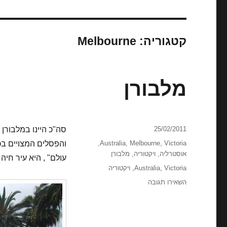
קטגוריה:
Melbourne
מלבורן
פורסם
25/02/2011
סה"כ היינו במלבורן
בתאריך
קטגוריות
Victoria
,
Melbourne
,
Australia
,
והפסלים המצויים ב
אוסטרליה
,
ויקטוריה
,
מלבורן
עולם" , היא עיר חיה 
תגיות
Victoria
,
Australia
,
ויקטוריה
עבור
השאירו תגובה
מלבורן