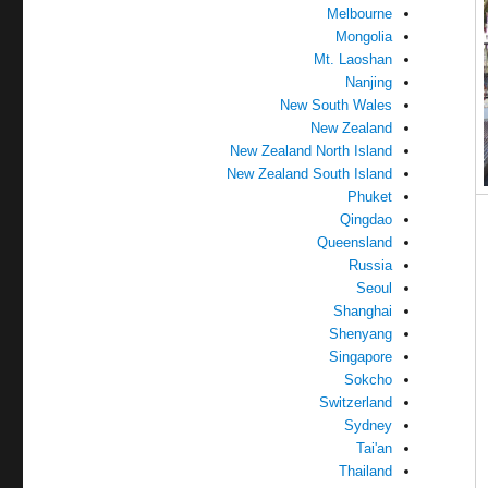
Melbourne
Mongolia
Mt. Laoshan
Nanjing
New South Wales
New Zealand
New Zealand North Island
New Zealand South Island
Phuket
Qingdao
Queensland
Russia
Seoul
Shanghai
Shenyang
Singapore
Sokcho
Switzerland
Sydney
Tai'an
Thailand