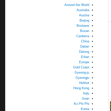
Around the World
Australia
Austria
Beijing
Brisbane
Busan
Canberra
China
Dalian
Datong
Erlian
Europe
Gold Coast
Gyeong-ju
Gyeongju
Hohhot
Hong Kong
Italy
Jinan
Ko Phi Phi
Korea