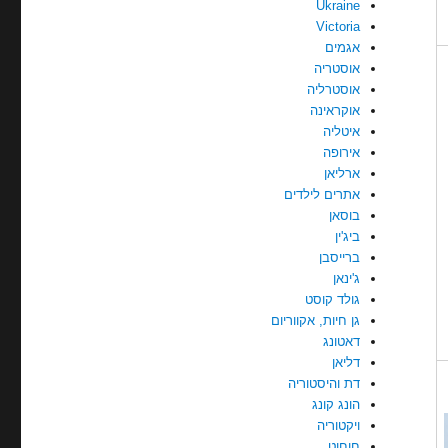
Ukraine
Victoria
אגמים
אוסטריה
אוסטרליה
אוקראינה
איטליה
אירופה
ארליאן
אתרים לילדים
בוסאן
ביג'ין
ברייסבן
ג'ינאן
גולד קוסט
גן חיות, אקווריום
דאטונג
דליאן
דת והיסטוריה
הונג קונג
ויקטוריה
חוחוט