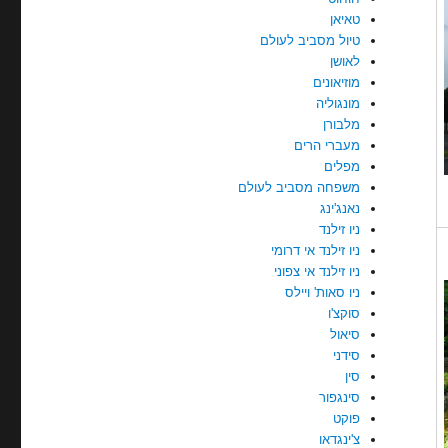
טאיאן
טיול מסביב לעולם
לאושן
מוזיאונים
מונגוליה
מלבורן
מעברי הרים
מפלים
משפחה מסביב לעולם
נאנג'ינג
ניו זילנד
ניו זילנד אי דרומי
ניו זילנד אי צפוני
ניו סאות' ויילס
סוקצ'ו
סיאול
סידני
סין
סינגפור
פוקט
צ'ינגדאו