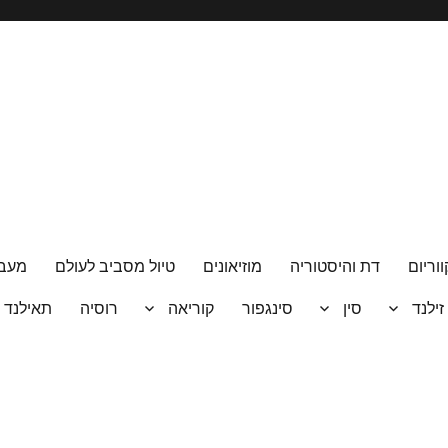
ווריום
דת והיסטוריה
מוזיאונים
טיול מסביב לעולם
מעבר
 זילנד
סין
סינגפור
קוריאה
רוסיה
תאילנד