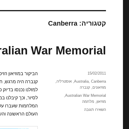
קטגוריה:
Canberra
ralian War Memorial
פורסם
15/02/2011
בתאריך
קטגוריות
Canberra
,
Australia
,
אוסטרליה
,
קנברה היה מרגש, חו
מוזיאונים
,
קנברה
למזלנו נכנסו בדיוק כ
תגיות
,
Australian War Memorial
לסיור, וכך קיבלנו 
מוזיאון
,
מלחמה
המלחמות שעברו על 
עבור
השאירו תגובה
העולם הראשונה והשנ
Australian
War
Memorial