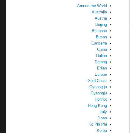
Around the World
Australia
Austria
Beijing
Brisbane
Busan
Canberra
China
Dalian
Datong
Erlian
Europe
Gold Coast
Gyeong-ju
Gyeongju
Hohhot
Hong Kong
Italy
Jinan
Ko Phi Phi
Korea