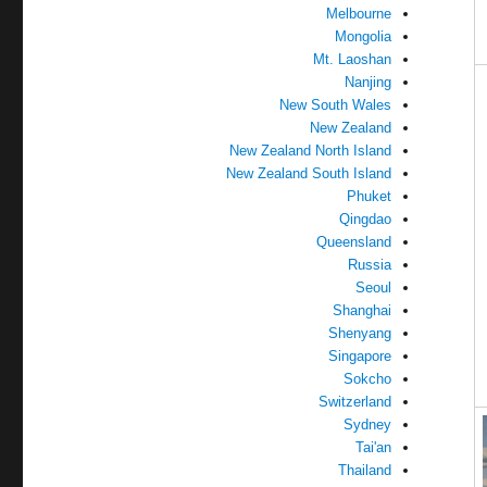
Melbourne
Mongolia
Mt. Laoshan
Nanjing
New South Wales
New Zealand
New Zealand North Island
New Zealand South Island
Phuket
Qingdao
Queensland
Russia
Seoul
Shanghai
Shenyang
Singapore
Sokcho
Switzerland
Sydney
Tai'an
Thailand