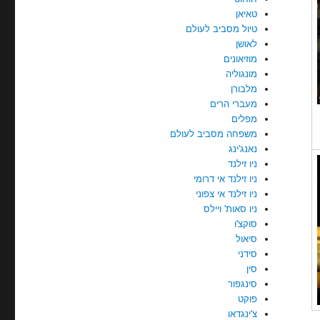
טאיאן
טיול מסביב לעולם
לאושן
מוזיאונים
מונגוליה
מלבורן
מעברי הרים
מפלים
משפחה מסביב לעולם
נאנג'ינג
ניו זילנד
ניו זילנד אי דרומי
ניו זילנד אי צפוני
ניו סאות' ויילס
סוקצ'ו
סיאול
סידני
סין
סינגפור
פוקט
צ'ינגדאו