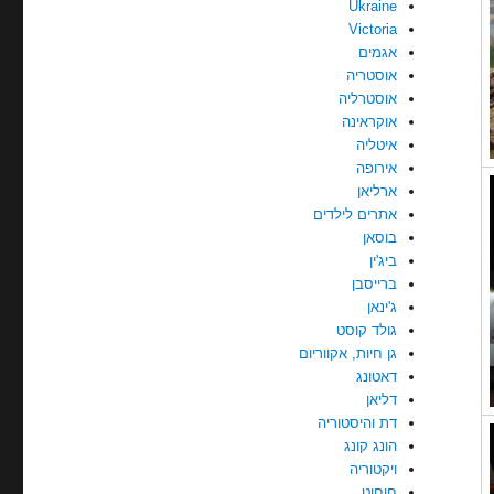
Ukraine
Victoria
אגמים
אוסטריה
אוסטרליה
אוקראינה
איטליה
אירופה
ארליאן
אתרים לילדים
בוסאן
ביג'ין
ברייסבן
ג'ינאן
גולד קוסט
גן חיות, אקווריום
דאטונג
דליאן
דת והיסטוריה
הונג קונג
ויקטוריה
חוחוט