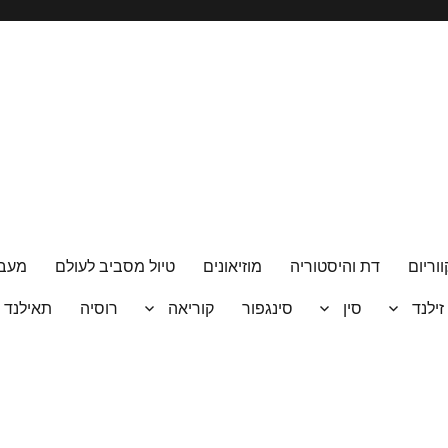
ווריום
דת והיסטוריה
מוזיאונים
טיול מסביב לעולם
מעבר
 זילנד
סין
סינגפור
קוריאה
רוסיה
תאילנד