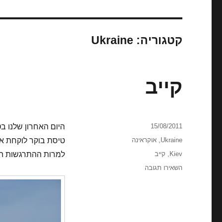
קטגוריה:
Ukraine
קייב
פורסם
15/08/2011
היום האחרון שלנו בטי
בתאריך
קטגוריות
Ukraine
,
אוקראינה
טיסת בוקר לוקחת או
תגיות
Kiev
,
קייב
למרות ההתרגשות הע
עבור
השאירו תגובה
קייב