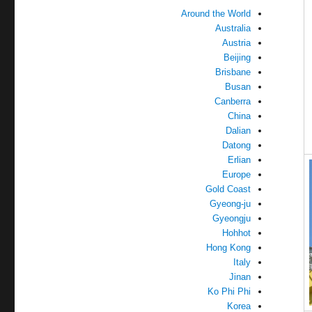
Around the World
Australia
Austria
Beijing
Brisbane
Busan
Canberra
China
Dalian
Datong
Erlian
Europe
Gold Coast
Gyeong-ju
Gyeongju
Hohhot
Hong Kong
Italy
Jinan
Ko Phi Phi
Korea