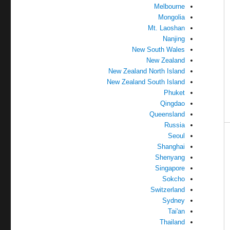
Melbourne
Mongolia
Mt. Laoshan
Nanjing
New South Wales
New Zealand
New Zealand North Island
New Zealand South Island
Phuket
Qingdao
Queensland
Russia
Seoul
Shanghai
Shenyang
Singapore
Sokcho
Switzerland
Sydney
Tai'an
Thailand