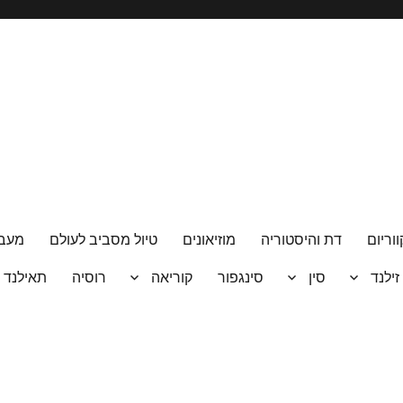
ווריום
דת והיסטוריה
מוזיאונים
טיול מסביב לעולם
מעבר
 זילנד
סין
סינגפור
קוריאה
רוסיה
תאילנד