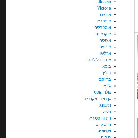
Ukraine
Victoria
אגמים
אוסטריה
אוסטרליה
אוקראינה
איטליה
אירופה
ארליאן
אתרים לילדים
בוסאן
ביג'ין
ברייסבן
ג'ינאן
גולד קוסט
גן חיות, אקווריום
דאטונג
דליאן
דת והיסטוריה
הונג קונג
ויקטוריה
חוחוט