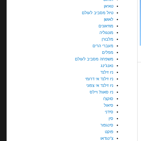
טאיאן
טיול מסביב לעולם
לאושן
מוזיאונים
מונגוליה
מלבורן
מעברי הרים
מפלים
משפחה מסביב לעולם
נאנג'ינג
ניו זילנד
ניו זילנד אי דרומי
ניו זילנד אי צפוני
ניו סאות' ויילס
סוקצ'ו
סיאול
סידני
סין
סינגפור
פוקט
צ'ינגדאו