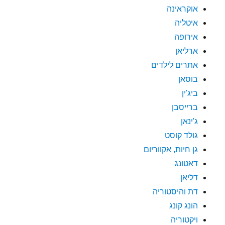
אוקראינה
איטליה
אירופה
ארליאן
אתרים לילדים
בוסאן
ביג'ין
ברייסבן
ג'ינאן
גולד קוסט
גן חיות, אקווריום
דאטונג
דליאן
דת והיסטוריה
הונג קונג
ויקטוריה