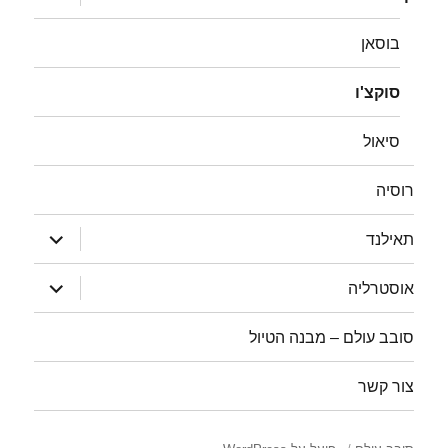
תפריט
בוסאן
סוקצ'ו
סיאול
רוסיה
הצג
תאילנד
תפריט
הצג
אוסטרליה
תפריט
סובב עולם – מבנה הטיול
צור קשר