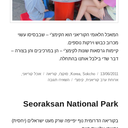
המאכל הלאומי הקוריאני הוא הקימצ'י – שבבסיסו עשוי
מכרוב כבוש וירקות נוספים.
קיימות גרסאות שונות לקימצ'י – הן במרכיבים והן בצורה –
דבר שדי בילבל אותנו בהתחלה.
פורסם
קטגוריות
תגיות
13/06/2011
Sokcho
,
Korea
,
סוקצ'ו
,
קוריאה
אוכל קוריאני
,
בתאריך
עבור
ארוחת ערב קוריאנית
,
קימצ'י
השאירו תגובה
ארוחת
ערב
קוריאנית
Seoraksan National Park
בקוריאה הדרומית נוף יפייפה שרק מעט ישראלים (יחסית)