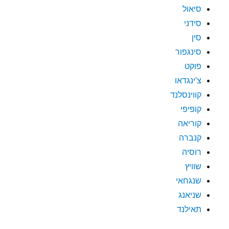
סיאול
סידני
סין
סינגפור
פוקט
צ'ינגדאו
קווינסלנד
קופיפי
קוריאה
קנברה
רוסיה
שוויץ
שנגחאי
שניאנג
תאילנד