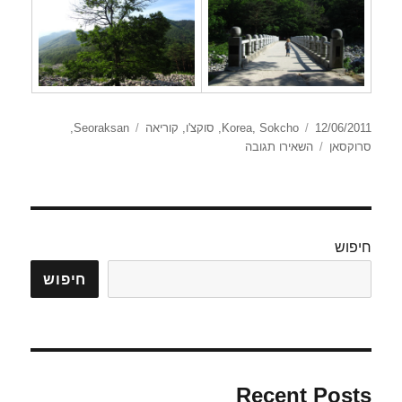
פורסם
קטגוריות
תגיות
12/06/2011
Sokcho
,
Korea
,
סוקצ'ו
,
קוריאה
Seoraksan
,
בתאריך
עבור
סרוקסאן
השאירו תגובה
Seoraksan
National
Park
חיפוש
חיפוש
Recent Posts