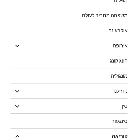
מפלים
משפחה מסביב לעולם
אוקראינה
הצג
אירופה
תפריט
הונג קונג
מונגוליה
הצג
ניו זילנד
תפריט
הצג
סין
תפריט
סינגפור
הצג
קוריאה