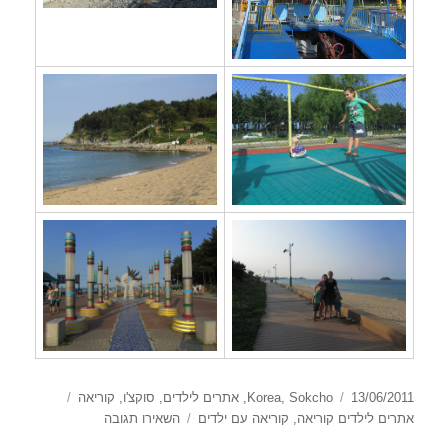
פורסם
קטגוריות
תגיות
13/06/2011
Sokcho
,
Korea
,
אתרים לילדים
,
סוקצ'ו
,
קוריאה
בתאריך
עבור
אתרים לילדים קוריאה
,
קוריאה עם ילדים
השאירו תגובה
Sokcho