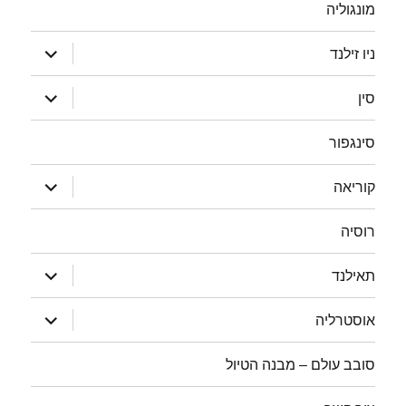
מונגוליה
הצג
ניו זילנד
תפריט
הצג
סין
תפריט
סינגפור
הצג
קוריאה
תפריט
רוסיה
הצג
תאילנד
תפריט
הצג
אוסטרליה
תפריט
סובב עולם – מבנה הטיול