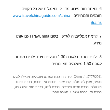
6. באתר הזה פירוט מדוייק ובאנגלית של כל הקווים,
הזמנים והמחירים:
www.travelchinaguide.com/china-
trains/
7. קיימת אפליקציה לאייפון בשם iTravChina עם אותו
מידע.
8. ילדים מתחת לגובה 1.30 נוסעים חינם. ילדים מתחת
לגובה 1.50 משלמים חצי מחיר
פורסם
קטגוריות
תגיות
17/07/2011
China
,
סין
הרכבת הטרנס מונגולית
,
מבייג'ין לאולן
בתאריך
בטאר
,
מסין למונגוליה
,
קרון שינה
,
רכבות סין
,
רכבת
,
רכבת טרנס
מונגולית
,
רכבת טרנס סיבירית
,
רכבת לילה
,
רכבת מסין למונגוליה
,
על
רכבת סין
,
רכבת שינה
תגובה אחת
הרכבת
הטרנס
מונגולית