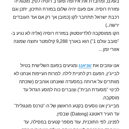
בעולם, ומחברת את אירופה ומערב רוסיה לסין, מונגוליה
ומזרח רוסיה. אם פעם יהיה שלום במזרח התיכון, יתכן וגם
רכבת ישראל תתחבר לקו (כמובן אך רק אם ועד העובדים
ירשה..)
הקו ממוסקבה לולדיווסטוק במזרח רוסיה (אליה לא נגיע ב-
"סובב עולם 1") הוא באורך 9,288 קילומטר וחוצה שמונה
אזורי זמן…
אנו עוזבים את
שניאנג
ומגיעים בפעם השלישית בטיול
לבייג'ין, הפעם רק לחניית לילה. למרות העייפות אנחנו לא
מוותרים על ארוחה במסעדה שאנחנו אוהבים (שזכתה
לכינוי "מסעדת הבית") וצוברים כוח למסע הגדול עד
מוסקבה.
מבייג'ין אנו נוסעים בקטע הראשון של ה-"טרנס מונגולית"
עד העיר דאטונג (Datong) שבסין.
לפנינו, לפי התוכנית, עוד מספר קטעים במסילה, עד