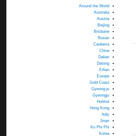
Around the World
Australia
Austria
Beijing
Brisbane
Busan
Canberra
China
Dalian
Datong
Erlian
Europe
Gold Coast
Gyeong-ju
Gyeongju
Hohhot
Hong Kong
Italy
Jinan
Ko Phi Phi
Korea