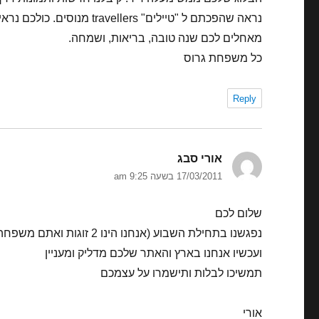
נראה שהפכתם ל "טיילים" travellers מנוסים. כולכם נראים מצויין, דוד אין הרבה תמונות שלך- שים כמה . חשוב לתעד.
מאחלים לכם שנה טובה, בריאות, ושמחה.
כל משפחת גרוס
Reply
אורי סבג
הגיב:
17/03/2011 בשעה 9:25 am
שלום לכם
נפגשנו בתחילת השבוע (אנחנו הינו 2 זוגות ואתם משפחה מיוחדת ) באחד מרחובות פוקט ונדהמנו מהסיפור שלכם
ועכשיו אנחנו בארץ והאתר שלכם מדליק ומעניין
תמשיכו לבלות ותישמרו על עצמכם
אורי