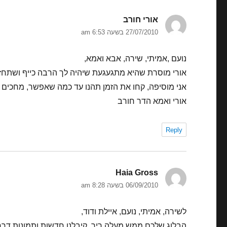
אורי חורב
הגיב:
27/07/2010 בשעה 6:53 am
נועם ,אמיתי, שירה, אבא ואמא,
אורי מוסרת שהיא מתגעגעת שיהיה לך הרבה כייף ושתחז
אני מוסיפה, קחו את הזמן תהנו עד כמה שאפשר, מחכים 
אורי ואמא הדר חורב
Reply
Haia Gross
הגיב:
06/09/2010 בשעה 8:28 am
לשירה, אמיתי, נועם, איילת ודוד,
הבלוג שלכם ממש מעלה ריר. קיבלנו חדשות ותמונות דרך י