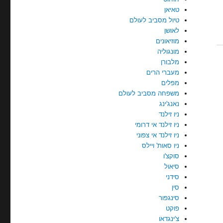
טאיאן
טיול מסביב לעולם
לאושן
מוזיאונים
מונגוליה
מלבורן
מעברי הרים
מפלים
משפחה מסביב לעולם
נאנג'ינג
ניו זילנד
ניו זילנד אי דרומי
ניו זילנד אי צפוני
ניו סאות' ויילס
סוקצ'ו
סיאול
סידני
סין
סינגפור
פוקט
צ'ינגדאו