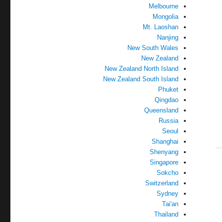
Melbourne
Mongolia
Mt. Laoshan
Nanjing
New South Wales
New Zealand
New Zealand North Island
New Zealand South Island
Phuket
Qingdao
Queensland
Russia
Seoul
Shanghai
Shenyang
Singapore
Sokcho
Switzerland
Sydney
Tai'an
Thailand