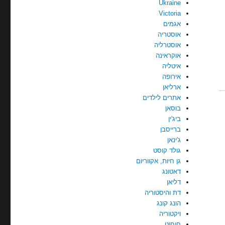
Ukraine
Victoria
אגמים
אוסטריה
אוסטרליה
אוקראינה
איטליה
אירופה
ארליאן
אתרים לילדים
בוסאן
ביג'ין
ברייסבן
ג'ינאן
גולד קוסט
גן חיות, אקווריום
דאטונג
דליאן
דת והיסטוריה
הונג קונג
ויקטוריה
חוחוט