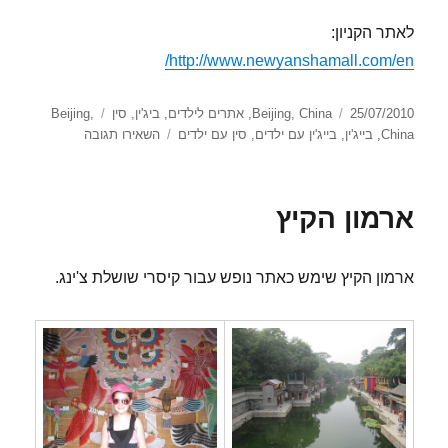
לאתר הקניון:
http://www.newyanshamall.com/en/
פורסם
קטגוריות
תגיות
25/07/2010
China
,
Beijing
,
אתרים לילדים
,
ביג'ין
,
סין
,
Beijing
בתאריך
עבור
China
,
בייג'ין
,
בייג'ין עם ילדים
,
סין עם ילדים
השאירו תגובה
קניון
הילדים
ארמון הקיץ
ארמון הקיץ שימש כאתר נופש עבור קיסרי שושלת צ'ינג.