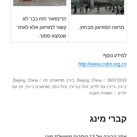
הדינוזאור הזה כבר לא
מראה המוזיאון מבחוץ.
קשור למוזיאון אלא לאתר
שנמצא סמוך.
למידע נוסף:
http://www.cstm.org.cn
פורסם
קטגוריות
תגיות
30/07/2010
China
,
Beijing
,
ביג'ין
,
מוזיאונים
,
סין
China
,
Beijing
,
בתאריך
בייג'ין
,
בייג'ין עם ילדים
,
טיול בבייג'ין
,
טיול בסין
,
מוזיאונים בייג'ין
,
סין עם
עבור
ילדים
השאירו תגובה
China
Science
and Technology Museum
קברי מינג
אתר קבורה של 13 קיסרים משושלת מינג.