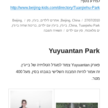
למידע נוסף:
http://www.beijing-kids.com/directory/Tuanjiehu-Park
פורסם
קטגוריות
תגיות
27/07/2010
China
,
Beijing
,
אתרים לילדים
,
ביג'ין
,
סין
,
Beijing
בתאריך
Tuanjiehu Park
,
China
,
בייג'ין
,
בייג'ין עם ילדים
,
בריכות שחיה בייג'ין
,
עבור
ים מלאכותי
,
סין עם ילדים
השאירו תגובה
Tuanjiehu Park
Yuyuantan Park
פארק Yuyuantan צמוד למגדל הטלויזיה של בייג'ין.
זה אמור להיות המבנה השלישי בגובהו בסין, מעל 400
מטר.