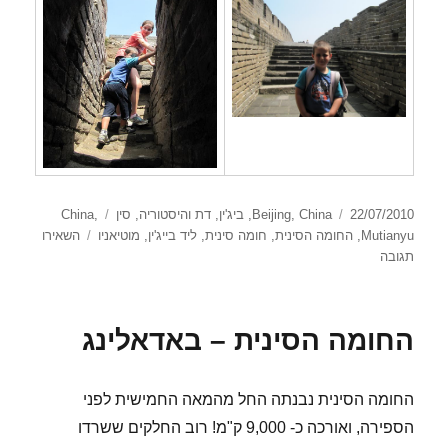
פורסם
קטגוריות
תגיות
22/07/2010
China
,
Beijing
,
ביג'ין
,
דת והיסטוריה
,
סין
,
China
בתאריך
Mutianyu
,
החומה הסינית
,
חומה סינית
,
ליד בייג'ין
,
מוטיאניו
השאירו
עבור
תגובה
החומה
הסינית –
מוטיאניו
החומה הסינית – באדאלינג
החומה הסינית נבנתה החל מהמאה החמישית לפני
הספירה, ואורכה כ- 9,000 ק"מ! רוב החלקים ששרדו