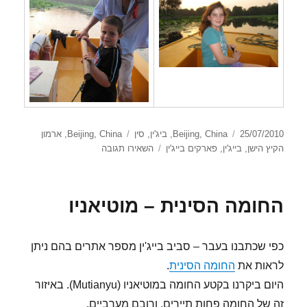
פורסם
קטגוריות
תגיות
25/07/2010
China
,
Beijing
,
ביג'ין
,
סין
China
,
Beijing
,
ארמון
בתאריך
עבור
הקיץ הישן
,
בייג'ין
,
פארקים בייג'ין
השאירו תגובה
Yuan
Ming
Yuan
החומה הסינית – מוטיאניו
כפי שכתבנו בעבר – סביב בייג'ין מספר אתרים בהם ניתן
לראות את
החומה הסינית
.
היום ביקרנו בקטע החומה במוטיאניו (Mutianyu). באיזור
זה של החומה פחות תיירים, ורובם מערביים.