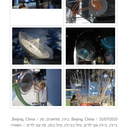
פורסם
קטגוריות
תגיות
31/07/2010
China
,
Beijing
,
ביג'ין
,
מוזיאונים
,
סין
China
,
Beijing
,
בתאריך
בייג'ין
,
בייג'ין עם ילדים
,
טיול בבייג'ין
,
טיול בסין
,
סין עם ילדים
השאירו