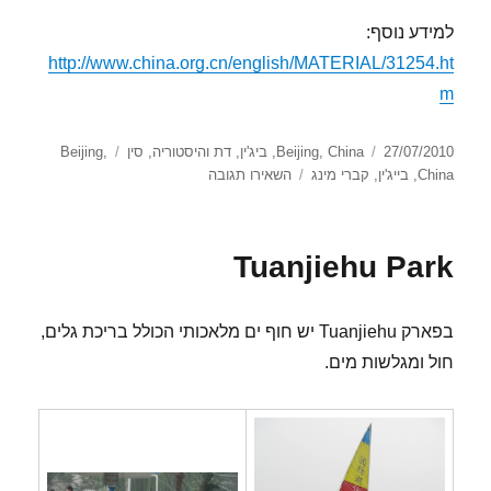
למידע נוסף:
http://www.china.org.cn/english/MATERIAL/31254.ht
m
פורסם
קטגוריות
תגיות
27/07/2010
China
,
Beijing
,
ביג'ין
,
דת והיסטוריה
,
סין
,
Beijing
בתאריך
עבור
China
,
בייג'ין
,
קברי מינג
השאירו תגובה
קברי מינג
Tuanjiehu Park
בפארק Tuanjiehu יש חוף ים מלאכותי הכולל בריכת גלים,
חול ומגלשות מים.