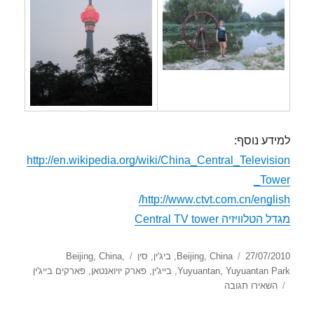
למידע נוסף:
http://en.wikipedia.org/wiki/China_Central_Television
_Tower
http://www.ctvt.com.cn/english/
מגדל הטלוויזיה Central TV tower
פורסם
קטגוריות
תגיות
27/07/2010
China
,
Beijing
,
ביג'ין
,
סין
,
China
,
Beijing
בתאריך
Yuyuantan Park
,
Yuyuantan
,
בייג'ין
,
פארק יויואנטאן
,
פארקים בייג'ין
עבור
השאירו תגובה
Yuyuantan Park