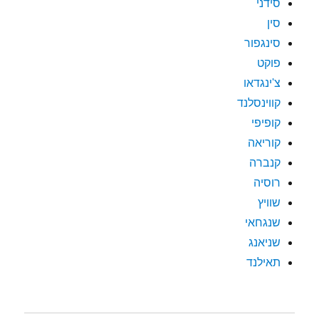
סידני
סין
סינגפור
פוקט
צ'ינגדאו
קווינסלנד
קופיפי
קוריאה
קנברה
רוסיה
שוויץ
שנגחאי
שניאנג
תאילנד