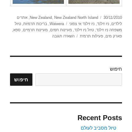
פורסם
קטגוריות
30/11/2010
New Zealand North Island
,
New Zealand
,
אתרים
בתאריך
תגיות
לילדים
,
ניו זילנד
,
ניו זילנד אי צפוני
Waiwera
,
בריכות תרמיות
,
טיול
משפחה ניו זילנד
,
טיול ניו זילנד
,
מעיינות חמים
,
מעיינות תרמיים
,
ספא
,
עבור
פארק מים
,
פעילות תרמית
השאירו תגובה
Waiwera
חיפוש
חיפוש
Recent Posts
טיול מסביב לעולם