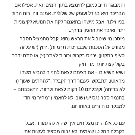
והמבוגר חייב כמובן להימצא בתוך המים. זאת, אפילו אם
הבריכה היא בגודל ועומק של שלולית. אמנם זוהי רוח החוק
בניו זילנד, אבל מישהו בהאנמר לקח את הנושא לקיצוניות
יתר, ואיבד את ההגיון בדרך..
מיסכן מי שיטבול את הראש (הוא יקבל מהמציל הסבר
מפורט על הסכנות שבבריכות תרמיות), ירוץ (יש על זה
סעיף בתקנון), יכניס בקבוק זכוכית לאתר (?) או סתם ידבר
בקול קצת יותר מדי חזק.
ושיא השיאים – אם רציתם לצאת לחנייה להביא משהו
מהאוטו, תתבקשו לעבור דרך הקבלה, "להחתים שעון" (זו
לא בדיחה) וקיבלתם 10 דקות לצאת ולחזור. התעכבתם –
בהנמר ספרינגס יש (שוב, לא להאמין) "מחיר מיוחד"
למבקרים חוזרים באותו יום.
עם כל אלו היינו מצליחים איך שהוא להתמודד, אבל
בקבלה החליטו שאמיתי לא גבוה מספיק לעשות את