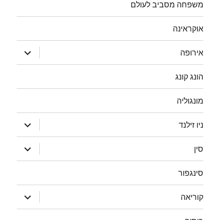
משפחה מסביב לעולם
אוקראינה
הצג
אירופה
תפריט
הונג קונג
מונגוליה
הצג
ניו זילנד
תפריט
הצג
סין
תפריט
סינגפור
הצג
קוריאה
תפריט