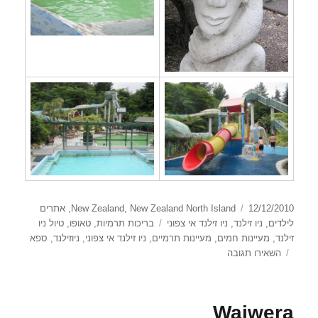
פורסם
קטגוריות
12/12/2010
New Zealand North Island
,
New Zealand
,
אתרים
בתאריך
תגיות
לילדים
,
ניו זילנד
,
ניו זילנד אי צפוני
בריכות תרמיות
,
טאופו
,
טיול ניו
זילנד
,
מעיינות חמים
,
מעיינות תרמיים
,
ניו זילנד אי צפוני
,
ניוזילנד
,
ספא
עבור
השאירו תגובה
Taupo
Hot
Springs
Waiwera