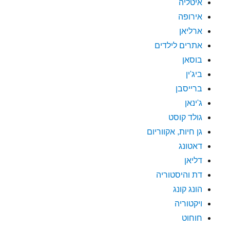
איטליה
אירופה
ארליאן
אתרים לילדים
בוסאן
ביג'ין
ברייסבן
ג'ינאן
גולד קוסט
גן חיות, אקווריום
דאטונג
דליאן
דת והיסטוריה
הונג קונג
ויקטוריה
חוחוט