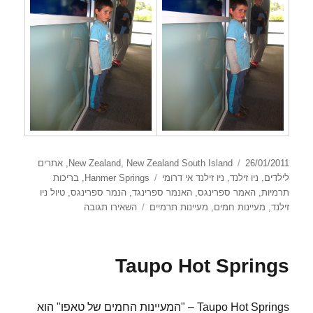
פורסם
קטגוריות
26/01/2011
New Zealand South Island
,
New Zealand
,
אתרים
בתאריך
תגיות
לילדים
,
ניו זילנד
,
ניו זילנד אי דרומי
Hanmer Springs
,
בריכות
תרמיות
,
האמר ספרינגס
,
האנמר ספרינגד
,
הנמר ספרינגס
,
טיול ניו
עבור
זילנד
,
מעיינות חמים
,
מעיינות תרמיים
השאירו תגובה
הנמר
ספרינגס
Taupo Hot Springs
Taupo Hot Springs – "המעיינות החמים של טאפו" הוא