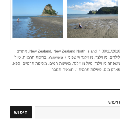
פורסם
קטגוריות
30/11/2010
New Zealand North Island
,
New Zealand
,
אתרים
בתאריך
תגיות
לילדים
,
ניו זילנד
,
ניו זילנד אי צפוני
Waiwera
,
בריכות תרמיות
,
טיול
משפחה ניו זילנד
,
טיול ניו זילנד
,
מעיינות חמים
,
מעיינות תרמיים
,
ספא
,
עבור
פארק מים
,
פעילות תרמית
השאירו תגובה
Waiwera
חיפוש
חיפוש