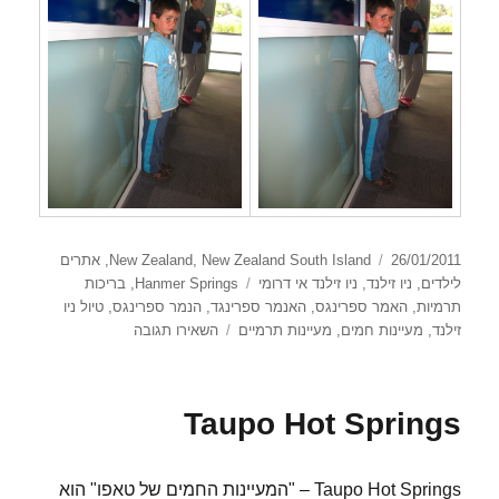
פורסם
קטגוריות
26/01/2011
New Zealand South Island
,
New Zealand
,
אתרים
בתאריך
תגיות
לילדים
,
ניו זילנד
,
ניו זילנד אי דרומי
Hanmer Springs
,
בריכות
תרמיות
,
האמר ספרינגס
,
האנמר ספרינגד
,
הנמר ספרינגס
,
טיול ניו
עבור
זילנד
,
מעיינות חמים
,
מעיינות תרמיים
השאירו תגובה
הנמר
ספרינגס
Taupo Hot Springs
Taupo Hot Springs – "המעיינות החמים של טאפו" הוא