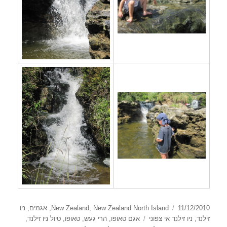
פורסם
קטגוריות
11/12/2010
New Zealand North Island
,
New Zealand
,
אגמים
,
ניו
בתאריך
תגיות
זילנד
,
ניו זילנד אי צפוני
אגם טאופו
,
הרי געש
,
טאופו
,
טיול ניו זילנד
,