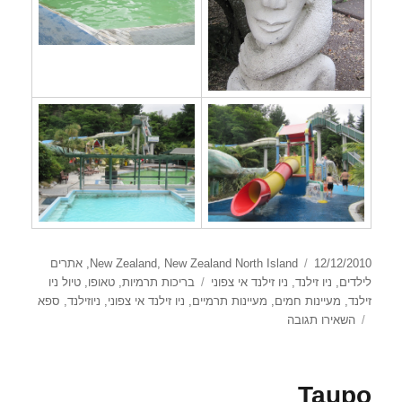
פורסם
קטגוריות
12/12/2010
New Zealand North Island
,
New Zealand
,
אתרים
בתאריך
תגיות
לילדים
,
ניו זילנד
,
ניו זילנד אי צפוני
בריכות תרמיות
,
טאופו
,
טיול ניו
זילנד
,
מעיינות חמים
,
מעיינות תרמיים
,
ניו זילנד אי צפוני
,
ניוזילנד
,
ספא
עבור
השאירו תגובה
Taupo
Hot
Springs
Taupo