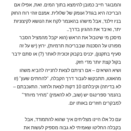
והמבוגר חייב כמובן להימצא בתוך המים. זאת, אפילו אם
הבריכה היא בגודל ועומק של שלולית. אמנם זוהי רוח החוק
בניו זילנד, אבל מישהו בהאנמר לקח את הנושא לקיצוניות
יתר, ואיבד את ההגיון בדרך..
מיסכן מי שיטבול את הראש (הוא יקבל מהמציל הסבר
מפורט על הסכנות שבבריכות תרמיות), ירוץ (יש על זה
סעיף בתקנון), יכניס בקבוק זכוכית לאתר (?) או סתם ידבר
בקול קצת יותר מדי חזק.
ושיא השיאים – אם רציתם לצאת לחנייה להביא משהו
מהאוטו, תתבקשו לעבור דרך הקבלה, "להחתים שעון" (זו
לא בדיחה) וקיבלתם 10 דקות לצאת ולחזור. התעכבתם –
בהנמר ספרינגס יש (שוב, לא להאמין) "מחיר מיוחד"
למבקרים חוזרים באותו יום.
עם כל אלו היינו מצליחים איך שהוא להתמודד, אבל
בקבלה החליטו שאמיתי לא גבוה מספיק לעשות את