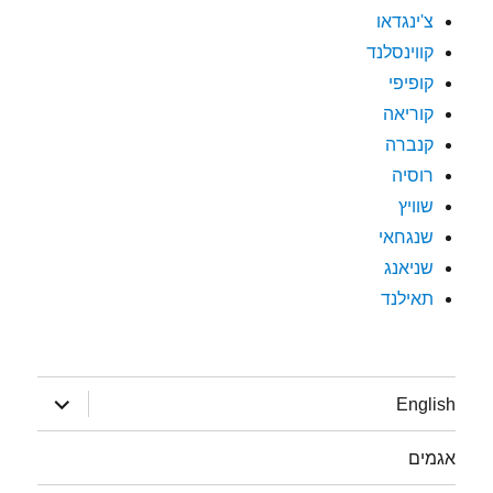
צ'ינגדאו
קווינסלנד
קופיפי
קוריאה
קנברה
רוסיה
שוויץ
שנגחאי
שניאנג
תאילנד
הצג
English
תפריט
אגמים