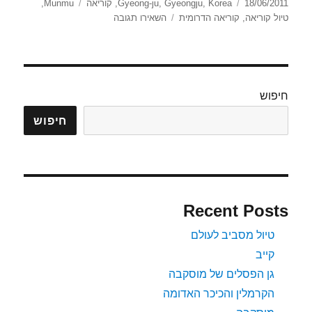
פורסם
קטגוריות
תגיות
18/06/2011
Korea
,
Gyeongju
,
Gyeong-ju
,
קוריאה
Munmu
,
בתאריך
עבור
טיול קוריאה
,
קוריאה הדרומית
השאירו תגובה
Anapji
Pond
חיפוש
חיפוש
Recent Posts
טיול מסביב לעולם
קייב
גן הפסלים של מוסקבה
הקרמלין והכיכר האדומה