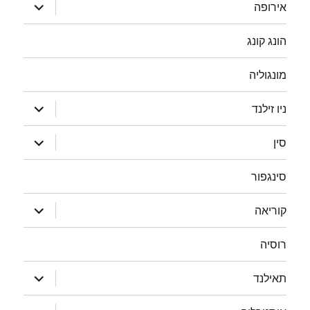
הצג
אירופה
תפריט
הונג קונג
מונגוליה
הצג
ניו זילנד
תפריט
הצג
סין
תפריט
סינגפור
הצג
קוריאה
תפריט
רוסיה
הצג
תאילנד
תפריט
הצג