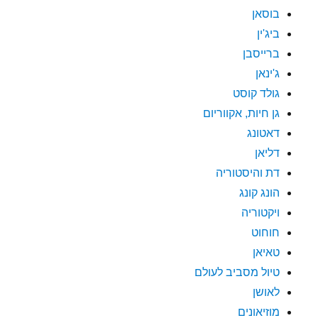
בוסאן
ביג'ין
ברייסבן
ג'ינאן
גולד קוסט
גן חיות, אקווריום
דאטונג
דליאן
דת והיסטוריה
הונג קונג
ויקטוריה
חוחוט
טאיאן
טיול מסביב לעולם
לאושן
מוזיאונים