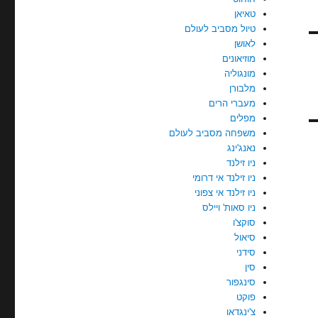
טאיאן
טיול מסביב לעולם
לאושן
מוזיאונים
מונגוליה
מלבורן
מעברי הרים
מפלים
משפחה מסביב לעולם
נאנג'ינג
ניו זילנד
ניו זילנד אי דרומי
ניו זילנד אי צפוני
ניו סאות' ויילס
סוקצ'ו
סיאול
סידני
סין
סינגפור
פוקט
צ'ינגדאו