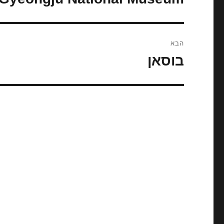
הקודם:
הבא
בוסאן
הפוסט
הבא: