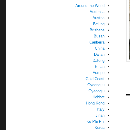
Around the World
Australia
Austria
Beijing
Brisbane
Busan
Canberra
China
Dalian
Datong
Erlian
Europe
Gold Coast
Gyeong-ju
Gyeongju
Hohhot
Hong Kong
Italy
Jinan
Ko Phi Phi
Korea