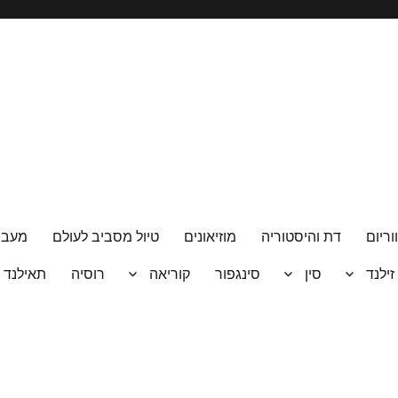
וריום
דת והיסטוריה
מוזיאונים
טיול מסביב לעולם
מעבר
 זילנד
סין
סינגפור
קוריאה
רוסיה
תאילנד