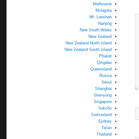
Melbourne
Mongolia
Mt. Laoshan
Nanjing
New South Wales
New Zealand
New Zealand North Island
New Zealand South Island
Phuket
Qingdao
Queensland
Russia
Seoul
Shanghai
Shenyang
Singapore
Sokcho
Switzerland
Sydney
Tai'an
Thailand