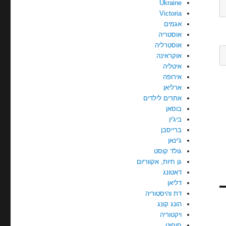
Ukraine
Victoria
אגמים
אוסטריה
אוסטרליה
אוקראינה
איטליה
אירופה
ארליאן
אתרים לילדים
בוסאן
ביג'ין
ברייסבן
ג'ינאן
גולד קוסט
גן חיות, אקווריום
דאטונג
דליאן
דת והיסטוריה
הונג קונג
ויקטוריה
חוחוט