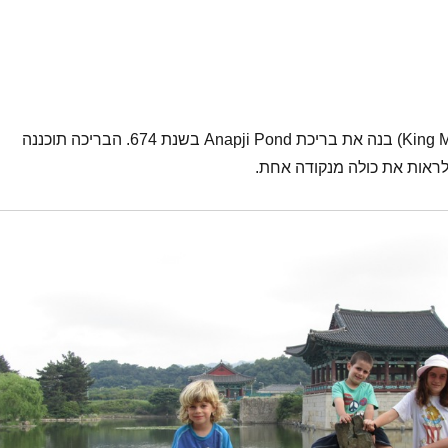
המלך מונמו (King Munmu) בנה את בריכת Anapji Pond בשנת 674. הבריכה תוכננה
 לראות את כולה מנקודה אחת.