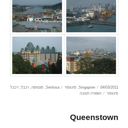
פורסם
קטגוריות
תגיות
04/03/2011
Singapore
,
סינגפור
Sentosa
,
סנטוסה
,
רכבל
,
רכבל
בתאריך
עבור
סינגפור
השאירו תגובה
רכבל
סינגפור
Queenstown