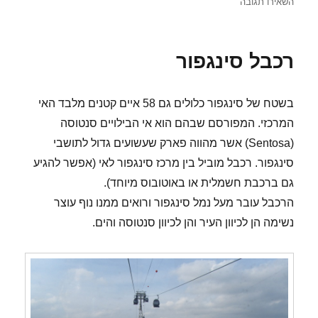
עבור
השאירו תגובה
החומה
הסינית
רכבל סינגפור
בשטח של סינגפור כלולים גם 58 איים קטנים מלבד האי
המרכזי. המפורסם שבהם הוא אי הבילויים סנטוסה
(Sentosa) אשר מהווה פארק שעשועים גדול לתושבי
סינגפור. רכבל מוביל בין מרכז סינגפור לאי (אפשר להגיע
גם ברכבת חשמלית או באוטובוס מיוחד).
הרכבל עובר מעל נמל סינגפור ורואים ממנו נוף עוצר
נשימה הן לכיוון העיר והן לכיוון סנטוסה והים.