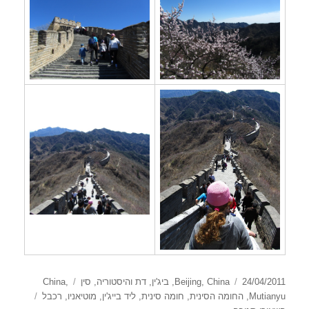
פורסם
קטגוריות
תגיות
24/04/2011
China
,
Beijing
,
ביג'ין
,
דת והיסטוריה
,
סין
,
China
בתאריך
Mutianyu
,
החומה הסינית
,
חומה סינית
,
ליד בייג'ין
,
מוטיאניו
,
רכבל