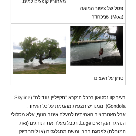
מאחוריו קופצים למים..
פסל של ציפור המואה
(Moa) שניכחדה
טרזן על העצים
בעיר קווינסטאון רכבל הנקרא "סקייליין גונדולה" (Skyline
Gondola), ממנו יש תצפית מהממת על כל האיזור.
אבל האטרקציה האמיתית למעלה איננה הנוף, אלא מסלולי
הנהיגה הנקראים Luge. רכבל מעלה את הנוהגים (ואת
המזחלת) לפסגת ההר, ומשם מתגלגלים (או ליתר דיוק