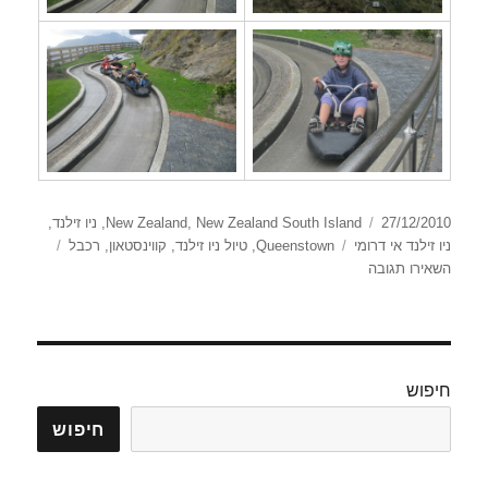
פורסם
קטגוריות
27/12/2010
New Zealand South Island
,
New Zealand
,
ניו זילנד
,
בתאריך
תגיות
ניו זילנד אי דרומי
Queenstown
,
טיול ניו זילנד
,
קווינסטאון
,
רכבל
עבור
השאירו תגובה
Queenstown
חיפוש
חיפוש