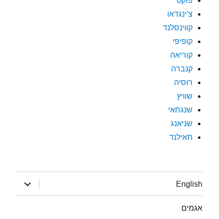
פוקט
צ'ינגדאו
קווינסלנד
קופיפי
קוריאה
קנברה
רוסיה
שוויץ
שנגחאי
שניאנג
תאילנד
הצג
English
תפריט
אגמים