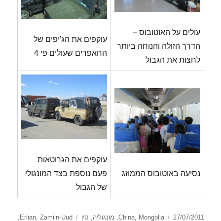
עולים על האוטובוס –
עוקפים את הג'יפים של
הדרך הזולה והנוחה ביותר
החאפרים שעולים פי 4
לחצות את הגבול
עוקפים את הגרוטאות
נסיעה באוטובוס הממוזג
פעם נוספת בצד המונגולי
של הגבול
פורסם
קטגוריות
תגיות
27/07/2011
Mongolia
,
China
,
מונגוליה
,
סין
Zamiin-Uud
,
Erlian
,