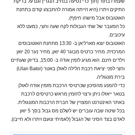
שעמדו בתור (תוך כדי נסיעה בנתיב הנגדי) וגם על בדיקת
התיקים ויתרו (היא הייתה אמורה להתבצע קודם בתחנת
האוטובוס אבל מישהו חיפף).
כל המעבר של שתי הגבולות לקח שעה וחצי, כמעט ללא
עיכובים.
האוטובוס יוצא מארליאן ב- 13:30 מתחנת האוטובוסים
המרכזית. מחיר כרטיס מבוגר 40 יואן, מחיר נער 20 יואן
וילדים חינם. הוא מגיע לזמין אודה ב- 15:00, בדיוק שעתיים
וחצי לפני יציאת רכבת הלילה לאולן באטר (Ulan Bator)
בירת מונגוליה.
כדי להמנע מהסיכון שכרטיסי הרכבת מזמין אודה לאולן
בטאר ייאזלו ניתן ורצוי להזמין מראש כרטיסים לרכבת
באתר האינטרנט המצויין של חברת הרכבות המונגולית.
בכל שיטה שבה עוברים יש לשלם מס גבול בסך 5 יואן
לאדם בצד הסיני של הגבול (לאמיתי ונועם ויתרו ולא חייבו).