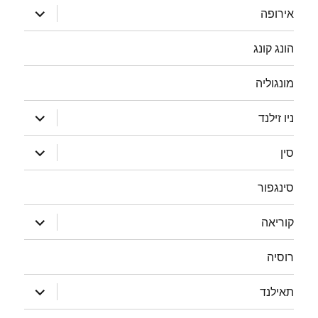
הצג
אירופה
תפריט
הונג קונג
מונגוליה
הצג
ניו זילנד
תפריט
הצג
סין
תפריט
סינגפור
הצג
קוריאה
תפריט
רוסיה
הצג
תאילנד
תפריט