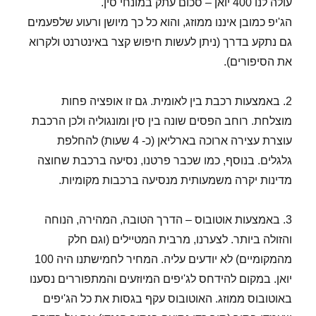
עולה לנו 400 יואן – סכום עתק במונחי סין.
הג'יפ כמובן איננו ממוזג, והוא כל כך מיושן ורעוע שלפעמים
גם נתקע בדרך (ניתן לעשות חיפוש קצר באינטרנט ולקרוא
את הסיפורים).
2. באמצעות רכבת בין לאומית. גם זו אופציה פחות
מוצלחת. רוחב הפסים שונה בין סין ומונגוליה ולכן הרכבת
עוצרת עצירה ארוכה בארליאן (כ- 4 שעות) להחלפת
גלגלים. בנוסף, כמו שכבר פרטנו, נסיעה ברכבת שחוצה
מדינות יקרה משמעותית מנסיעה ברכבות מקומיות.
3. באמצעות אוטובוס – הדרך הטובה, המהירה, הנוחה
והזולה ביותר. לצערנו, מרבית המטיילים (וגם חלק
מהמקומיים) לא יודעים עליה. המחיר לחמישתנו היה 100
יואן. במקום להידחס לג'יפים המיוזעים והמתפוררים נסענו
באוטובוס ממוזג. האוטובוס עקף בגסות את כל הג'יפים