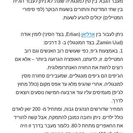
מעבר הגבול בין סין למונגוליה שונה: לא ניתן לעבור רגלית
בין שתי המדינות והתורים בשעות הבוקר (לפי סיפורי
המטיילים) יכולים להגיע לשעות.
ניתן לעבור בין
ארליאן
(Erlian, בצד הסיני) לזמין אודה
(Zamiin Uud, בצד המונגולי) ב- 3 דרכים:
1. באמצעות ג'יפ, כפי שעושים רוב האנשים וגם רוב
המטיילים. זו, לדעתנו, האופציה הגרועה ביותר – אלא אם
רוצים לחוות את החוויה האנתרופולוגית.
הג'יפים הם ג'יפים מונגוליים, שמעבירים סחורה מסין
למונגוליה. אחרי שהגיפ מלא עד אפס מקום (כולל מחוץ
לג'יפ) מעמיסים עליו עוד ארבעה-חמישה נוסעים ויוצאים
לדרך.
המחיר שדורשים הנהגים גבוה, ומתחיל מ- 200 יואן לאדם
כולל ילדים. ניתן וחובה כמובן להתמקח, אבל קשה להוריד
את החאפרים מתחת ל-80. כלומר מעבר בדרך זו היה