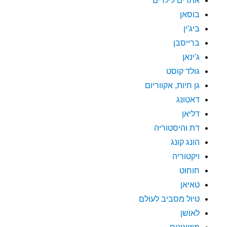
אתרים לילדים
בוסאן
ביג'ין
ברייסבן
ג'ינאן
גולד קוסט
גן חיות, אקווריום
דאטונג
דליאן
דת והיסטוריה
הונג קונג
ויקטוריה
חוחוט
טאיאן
טיול מסביב לעולם
לאושן