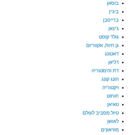
בוסאן
ביג'ין
ברייסבן
ג'ינאן
גולד קוסט
גן חיות, אקווריום
דאטונג
דליאן
דת והיסטוריה
הונג קונג
ויקטוריה
חוחוט
טאיאן
טיול מסביב לעולם
לאושן
מוזיאונים