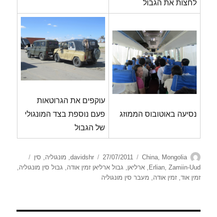
לחצות את הגבול
עוקפים את הגרוטאות
נסיעה באוטובוס הממוזג
פעם נוספת בצד המונגולי
של הגבול
מחבר
קטגוריות
פורסם
תגיות
Mongolia
,
China
27/07/2011
davidshr
,
מונגוליה
,
סין
בתאריך
Zamiin-Uud
,
Erlian
,
ארליאן
,
גבול ארליאן זמין אודה
,
גבול סין מונגוליה
,
זמין אוד
,
זמין אודה
,
מעבר סין מונגוליה