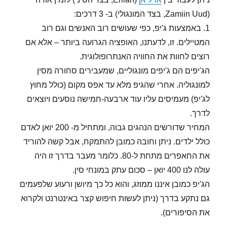
(Zamiin Uud, בצד המונגולי) ב- 3 דרכים:
1. באמצעות ג'יפ, כפי שעושים רוב האנשים וגם רוב
המטיילים. זו, לדעתנו, האופציה הגרועה ביותר – אלא אם
רוצים לחוות את החוויה האנתרופולוגית.
הג'יפים הם ג'יפים מונגוליים, שמעבירים סחורה מסין
למונגוליה. אחרי שהגיפ מלא עד אפס מקום (כולל מחוץ
לג'יפ) מעמיסים עליו עוד ארבעה-חמישה נוסעים ויוצאים
לדרך.
המחיר שדורשים הנהגים גבוה, ומתחיל מ- 200 יואן לאדם
כולל ילדים. ניתן וחובה כמובן להתמקח, אבל קשה להוריד
את החאפרים מתחת ל-80. כלומר מעבר בדרך זו היה
עולה לנו 400 יואן – סכום עתק במונחי סין.
הג'יפ כמובן איננו ממוזג, והוא כל כך מיושן ורעוע שלפעמים
גם נתקע בדרך (ניתן לעשות חיפוש קצר באינטרנט ולקרוא
את הסיפורים).