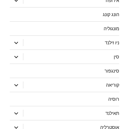
אירופה
תפריט
הונג קונג
מונגוליה
הצג
ניו זילנד
תפריט
הצג
סין
תפריט
סינגפור
הצג
קוריאה
תפריט
רוסיה
הצג
תאילנד
תפריט
הצג
אוסטרליה