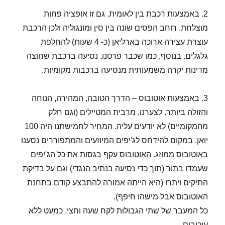
2. באמצעות רכבת בין לאומית. גם זו אופציה פחות
מוצלחת. רוחב הפסים שונה בין סין ומונגוליה ולכן הרכבת
עוצרת עצירה ארוכה בארליאן (כ- 4 שעות) להחלפת
גלגלים. בנוסף, כמו שכבר פרטנו, נסיעה ברכבת שחוצה
מדינות יקרה משמעותית מנסיעה ברכבות מקומיות.
3. באמצעות אוטובוס – הדרך הטובה, המהירה, הנוחה
והזולה ביותר. לצערנו, מרבית המטיילים (וגם חלק
מהמקומיים) לא יודעים עליה. המחיר לחמישתנו היה 100
יואן. במקום להידחס לג'יפים המיוזעים והמתפוררים נסענו
באוטובוס ממוזג. האוטובוס עקף בגסות את כל הג'יפים
שעמדו בתור (תוך כדי נסיעה בנתיב הנגדי) וגם על בדיקת
התיקים ויתרו (היא הייתה אמורה להתבצע קודם בתחנת
האוטובוס אבל מישהו חיפף).
כל המעבר של שתי הגבולות לקח שעה וחצי, כמעט ללא
עיכובים.