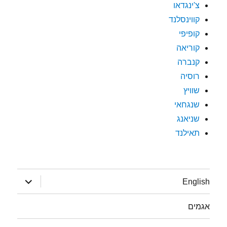
צ'ינגדאו
קווינסלנד
קופיפי
קוריאה
קנברה
רוסיה
שוויץ
שנגחאי
שניאנג
תאילנד
הצג
English
תפריט
אגמים