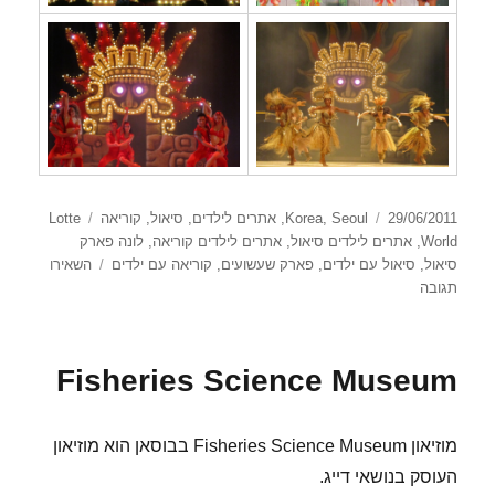
פורסם
קטגוריות
תגיות
29/06/2011
Seoul
,
Korea
,
אתרים לילדים
,
סיאול
,
קוריאה
Lotte
בתאריך
World
,
אתרים לילדים סיאול
,
אתרים לילדים קוריאה
,
לונה פארק
סיאול
,
סיאול עם ילדים
,
פארק שעשועים
,
קוריאה עם ילדים
השאירו
עבור
תגובה
Lotte
World
Fisheries Science Museum
מוזיאון Fisheries Science Museum בבוסאן הוא מוזיאון
העוסק בנושאי דייג.