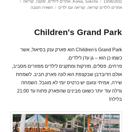
פורסם
קטגוריות
תגיות
13/06/2011
Sokcho
,
Korea
,
אתרים לילדים
,
סוקצ'ו
,
קוריאה
בתאריך
עבור
אתרים לילדים קוריאה
,
קוריאה עם ילדים
השאירו תגובה
Sokcho
Beach
Children's Grand Park
Children's Grand Park הוא פארק ענק בסיאול, אשר
כשמו כן הוא – גן עדן לילדים.
פרחים, פסלים, מזרקות ומתקנים לילדים מפוזרים מסביב,
אולם הדובדבן שבקצפת הוא לונה פארק חביב. לשמחת
שירה, אמיתי ונועם יש כרטיס יומי לא מוגבל. השמחה
גדלה עוד יותר כשאנו מבינים שהפארק פתוח עד 21:00
בלילה!