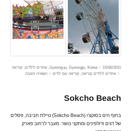
פורסם
קטגוריות
15/06/2011
Korea
,
Gyeongju
,
Gyeong-ju
,
אתרים לילדים
,
קוריאה
בתאריך
תגיות
עבור
אתרים לילדים קוריאה
,
קוריאה עם ילדים
השאירו תגובה
Gyeongju
World
Sokcho Beach
בחוף הים בסוקצ'ו (Sokcho Beach) טיילת חביבה, פסלים
של דגים ודולפינים ומתקני כושר. מעבר לרחוב פארק