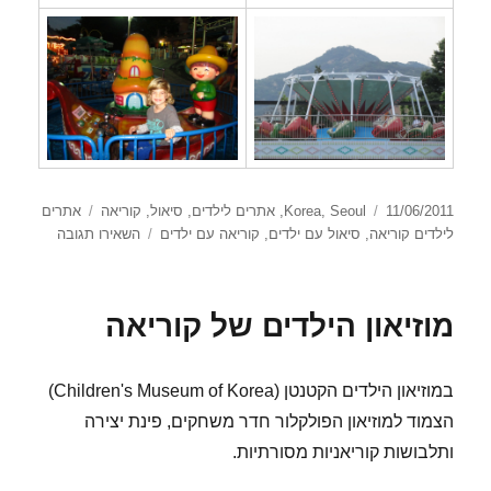
פורסם
קטגוריות
תגיות
11/06/2011
Seoul
,
Korea
,
אתרים לילדים
,
סיאול
,
קוריאה
אתרים
בתאריך
עבור
לילדים קוריאה
,
סיאול עם ילדים
,
קוריאה עם ילדים
השאירו תגובה
Children's
Grand
Park
מוזיאון הילדים של קוריאה
במוזיאון הילדים הקטנטן (Children's Museum of Korea)
הצמוד למוזיאון הפולקלור חדר משחקים, פינת יצירה
ותלבושות קוריאניות מסורתיות.