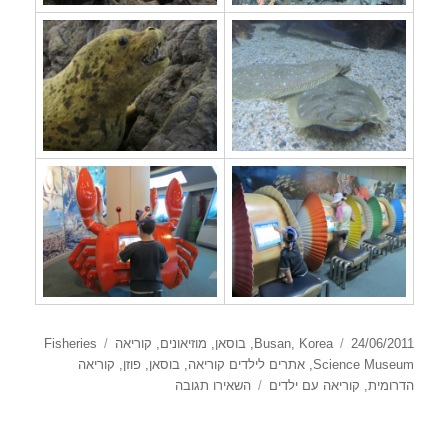
פורסם
קטגוריות
תגיות
24/06/2011
Korea
,
Busan
,
בוסאן
,
מוזיאונים
,
קוריאה
Fisheries
בתאריך
Science Museum
,
אתרים לילדים קוריאה
,
בוסאן
,
פוזן
,
קוריאה
עבור
הדרומית
,
קוריאה עם ילדים
השאירו תגובה
Fisheries
Science
Museum