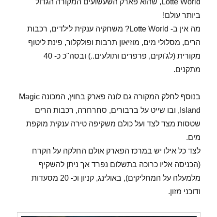
Lotte World, שהוא פארק השעשועים המקורה הגדול
ביותר עולם!
מה אין ב- Lotte World? משחקיה ענקית לילדים, רכבות
הרים, מסלולי מים, מוזיאון תרבות ופולקלור, פינת ליטוף
מקורית (לג'וקים, פרפרים ותולעים..) ובסה"כ כ- 40
מתקנים.
בנוסף לחלק המקורה גם לונה פארק בחוץ, המכונה Magic
Island, ובו שייט על ברבורים, סחרחרה, רכבות הרים
שטסות מצד לצד ועל כולם משקיפה טירה ענקית מוקפת
מים.
לצד כל אילו יש במרכז הפארק אולם החלקה על הקרח
(הכניסה אליו כרוכה בתשלום נפרד אך ניתן להשקיף
מלמעלה על המחליקים), באולינג, קניון וכ- 20 מסעדות
ודוכני מזון.