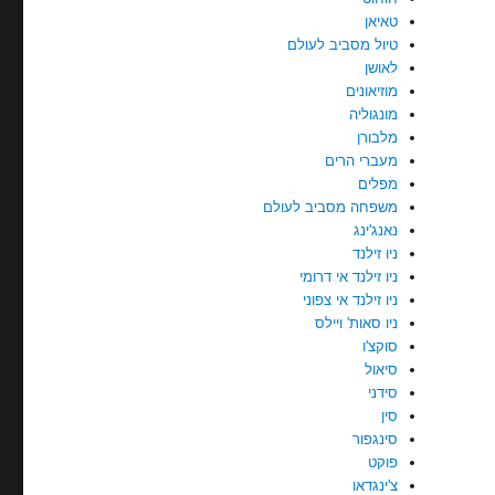
טאיאן
טיול מסביב לעולם
לאושן
מוזיאונים
מונגוליה
מלבורן
מעברי הרים
מפלים
משפחה מסביב לעולם
נאנג'ינג
ניו זילנד
ניו זילנד אי דרומי
ניו זילנד אי צפוני
ניו סאות' ויילס
סוקצ'ו
סיאול
סידני
סין
סינגפור
פוקט
צ'ינגדאו