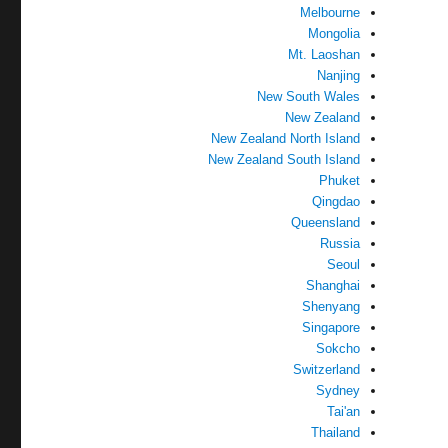
Melbourne
Mongolia
Mt. Laoshan
Nanjing
New South Wales
New Zealand
New Zealand North Island
New Zealand South Island
Phuket
Qingdao
Queensland
Russia
Seoul
Shanghai
Shenyang
Singapore
Sokcho
Switzerland
Sydney
Tai'an
Thailand