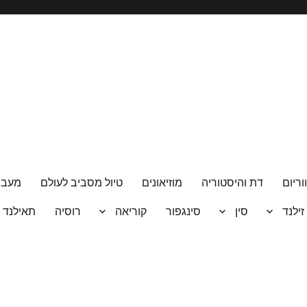
וריום
דת והיסטוריה
מוזיאונים
טיול מסביב לעולם
מעבר
 זילנד
סין
סינגפור
קוריאה
רוסיה
תאילנד