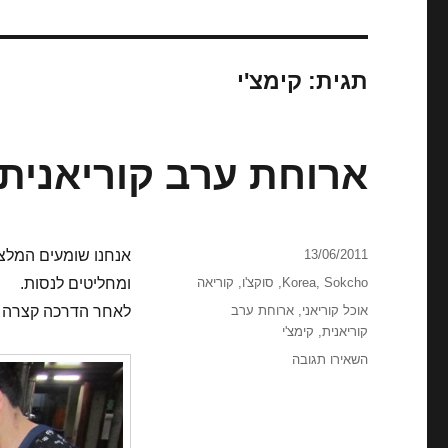
תגית:
קימצ'י
ארוחת ערב קוריאנית
פורסם
13/06/2011
אנחנו שומעים המלצ
בתאריך
קטגוריות
Sokcho
,
Korea
,
סוקצ'ו
,
קוריאה
ומחליטים לנסות.
תגיות
אוכל קוריאני
,
ארוחת ערב
לאחר הדרכה קצרה אי
קוריאנית
,
קימצ'י
עבור
השאירו תגובה
ארוחת
ערב
קוריאנית