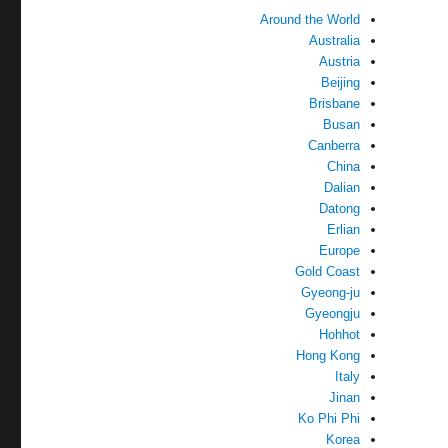
Around the World
Australia
Austria
Beijing
Brisbane
Busan
Canberra
China
Dalian
Datong
Erlian
Europe
Gold Coast
Gyeong-ju
Gyeongju
Hohhot
Hong Kong
Italy
Jinan
Ko Phi Phi
Korea