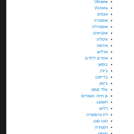
Ukraine
Victoria
אגמים
אוסטריה
אוסטרליה
אוקראינה
איטליה
אירופה
ארליאן
אתרים לילדים
בוסאן
ביג'ין
ברייסבן
ג'ינאן
גולד קוסט
גן חיות, אקווריום
דאטונג
דליאן
דת והיסטוריה
הונג קונג
ויקטוריה
חוחוט