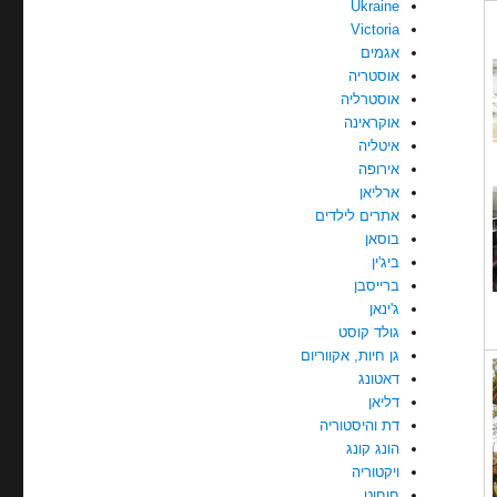
Ukraine
Victoria
אגמים
אוסטריה
אוסטרליה
אוקראינה
איטליה
אירופה
ארליאן
אתרים לילדים
בוסאן
ביג'ין
ברייסבן
ג'ינאן
גולד קוסט
גן חיות, אקווריום
דאטונג
דליאן
דת והיסטוריה
הונג קונג
ויקטוריה
חוחוט