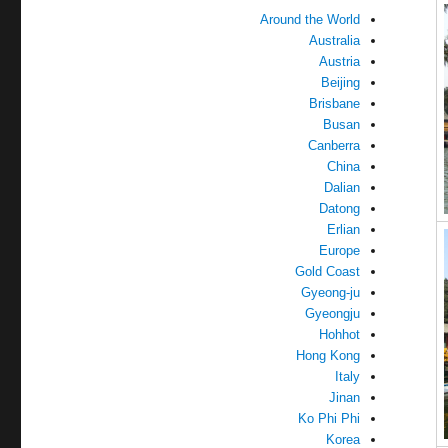
Around the World
Australia
Austria
Beijing
Brisbane
Busan
Canberra
China
Dalian
Datong
Erlian
Europe
Gold Coast
Gyeong-ju
Gyeongju
Hohhot
Hong Kong
Italy
Jinan
Ko Phi Phi
Korea