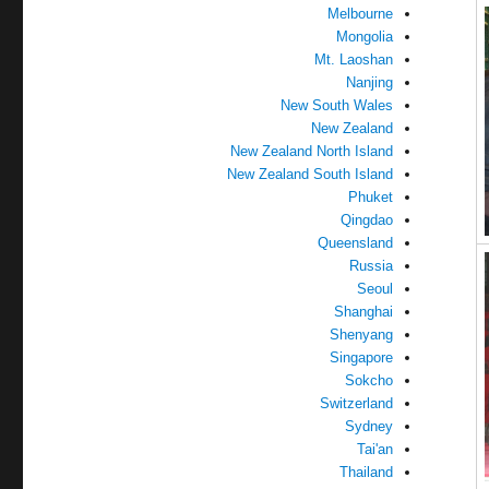
Melbourne
Mongolia
Mt. Laoshan
Nanjing
New South Wales
New Zealand
New Zealand North Island
New Zealand South Island
Phuket
Qingdao
Queensland
Russia
Seoul
Shanghai
Shenyang
Singapore
Sokcho
Switzerland
Sydney
Tai'an
Thailand