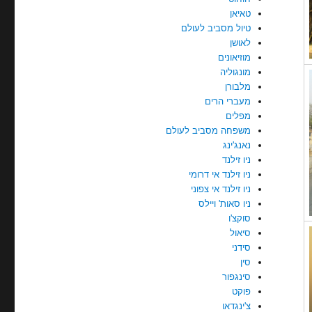
טאיאן
טיול מסביב לעולם
לאושן
מוזיאונים
מונגוליה
מלבורן
מעברי הרים
מפלים
משפחה מסביב לעולם
נאנג'ינג
ניו זילנד
ניו זילנד אי דרומי
ניו זילנד אי צפוני
ניו סאות' ויילס
סוקצ'ו
סיאול
סידני
סין
סינגפור
פוקט
צ'ינגדאו