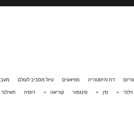
וריום
דת והיסטוריה
מוזיאונים
טיול מסביב לעולם
מעבר
 זילנד
סין
סינגפור
קוריאה
רוסיה
תאילנד