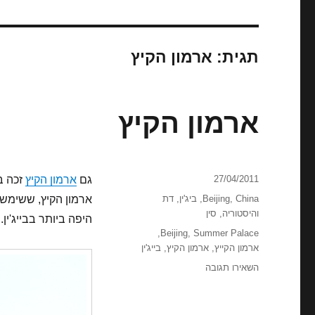
תגית:
ארמון הקיץ
ארמון הקיץ
פורסם
27/04/2011
גם
ארמון הקיץ
זכה ב
בתאריך
קטגוריות
China
,
Beijing
,
ביג'ין
,
דת
ארמון הקיץ, ששימש 
והיסטוריה
,
סין
היפה ביותר בבייג'ין.
תגיות
,
Beijing
,
Summer Palace
ארמון הקייץ
,
ארמון הקיץ
,
בייג'ין
עבור
השאירו תגובה
ארמון
הקיץ