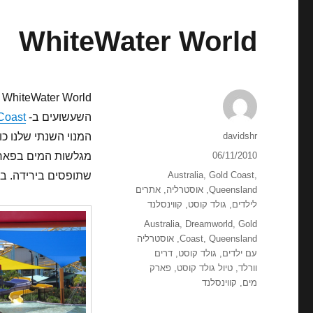
WhiteWater World
WhiteWater World הוא פארק מים ענק הצמוד ל-
השעשועים ב-
Coast
מחבר
davidshr
המנוי השנתי שלנו כולל כניסה ג
פורסם
06/11/2010
מגלשות המים בפארק 
בתאריך
קטגוריות
,
Gold Coast
,
Australia
שתופסים בירידה. בנ
Queensland
,
אוסטרליה
,
אתרים
לילדים
,
גולד קוסט
,
קווינסלנד
תגיות
Australia
,
Dreamworld
,
Gold
Queensland
,
Coast
,
אוסטרליה
עם ילדים
,
גולד קוסט
,
דרים
וורלד
,
טיול גולד קוסט
,
פארק
מים
,
קווינסלנד