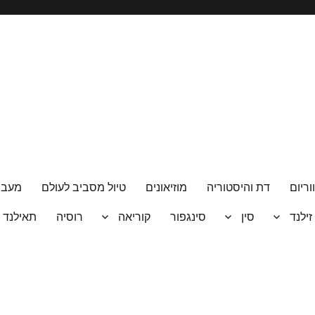
וריום
דת והיסטוריה
מוזיאונים
טיול מסביב לעולם
מעבר
 זילנד
סין
סינגפור
קוריאה
רוסיה
תאילנד