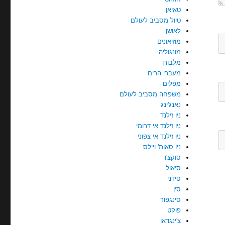
טאיאן
טיול מסביב לעולם
לאושן
מוזיאונים
מונגוליה
מלבורן
מעברי הרים
מפלים
משפחה מסביב לעולם
נאנג'ינג
ניו זילנד
ניו זילנד אי דרומי
ניו זילנד אי צפוני
ניו סאות' ויילס
סוקצ'ו
סיאול
סידני
סין
סינגפור
פוקט
צ'ינגדאו