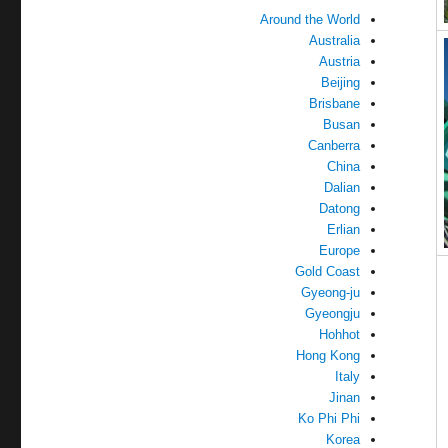
Around the World
Australia
Austria
Beijing
Brisbane
Busan
Canberra
China
Dalian
Datong
Erlian
Europe
Gold Coast
Gyeong-ju
Gyeongju
Hohhot
Hong Kong
Italy
Jinan
Ko Phi Phi
Korea