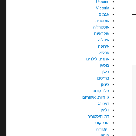
Ukraine
Victoria
אגמים
אוסטריה
אוסטרליה
אוקראינה
איטליה
אירופה
ארליאן
אתרים לילדים
בוסאן
ביג'ין
ברייסבן
ג'ינאן
גולד קוסט
גן חיות, אקווריום
דאטונג
דליאן
דת והיסטוריה
הונג קונג
ויקטוריה
חוחוט