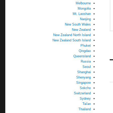
Melbourne
Mongolia
Mt. Laoshan
Nanjing
New South Wales
New Zealand
New Zealand North Island
New Zealand South Island
Phuket
Qingdao
Queensland
Russia
Seoul
Shanghai
Shenyang
Singapore
Sokcho
Switzerland
Sydney
Tai'an
Thailand