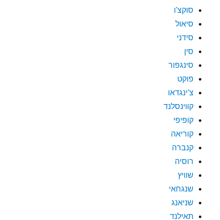
סוקצ'ו
סיאול
סידני
סין
סינגפור
פוקט
צ'ינגדאו
קווינסלנד
קופיפי
קוריאה
קנברה
רוסיה
שוויץ
שנגחאי
שניאנג
תאילנד