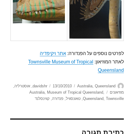
לפרטים נוספים על הפנדורה:
אתר ויקיפדיה
לאתר המוזיאון:
Townsville Museum of Tropical
Queensland
מחבר
קטגוריות
פורסם
Queensland
,
Australia
13/10/2010
davidshr
,
אוסטרליה
,
בתאריך
תגיות
מוזיאונים
,
Museum of Tropical Queensland
,
Australia
Townsville
,
Queensland
,
טאונסוויל
,
פנדורה
,
קווינסלנד
כתיבת תגובה