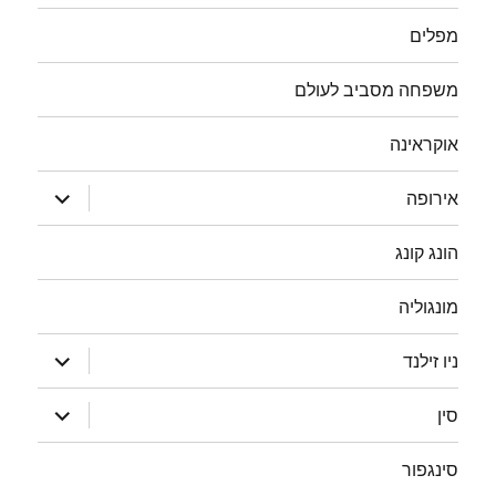
מפלים
משפחה מסביב לעולם
אוקראינה
הצג
אירופה
תפריט
הונג קונג
מונגוליה
הצג
ניו זילנד
תפריט
הצג
סין
תפריט
סינגפור