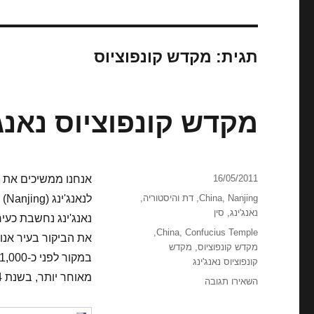
תגית:
מקדש קונפוציוס
מקדש קונפוציוס נאנג'
פורסם
16/05/2011
אנחנו ממשיכים את ה
בתאריך
קטגוריות
Nanjing
,
China
,
דת והיסטוריה
,
לנאנג'ינג (Nanjing) – הבירה הדרומית.
נאנג'ינג
,
סין
נאנג'ינג נחשבת כעיר 
תגיות
,
China
,
Confucius Temple
מקדש קונפוציוס
,
מקדש
קונפוציוס נאנג'ינג
מאוחר יותר, בשנת 1,984.
עבור
השאירו תגובה
מקדש
קונפוציוס