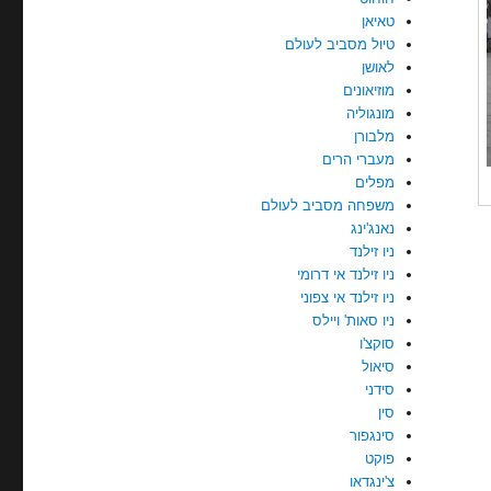
טאיאן
טיול מסביב לעולם
לאושן
מוזיאונים
מונגוליה
מלבורן
מעברי הרים
מפלים
משפחה מסביב לעולם
נאנג'ינג
ניו זילנד
ניו זילנד אי דרומי
ניו זילנד אי צפוני
ניו סאות' ויילס
סוקצ'ו
סיאול
סידני
סין
סינגפור
פוקט
צ'ינגדאו