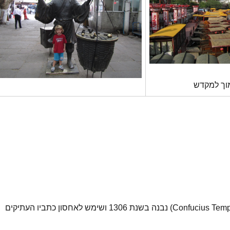
מקדש קונפוציוס (Confucius Temple) נבנה בשנת 1306 ושימש לאחסון כתביו העתיקים