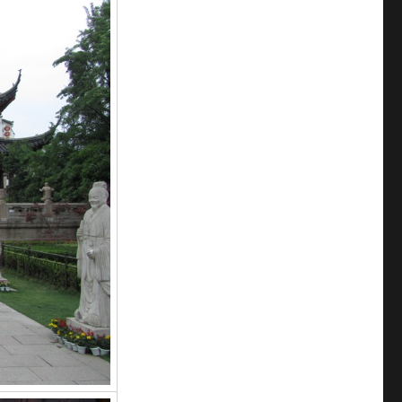
נאנג'ינג