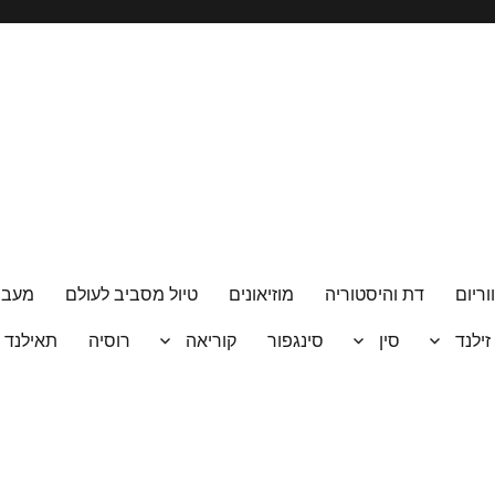
וריום
דת והיסטוריה
מוזיאונים
טיול מסביב לעולם
מעבר
 זילנד
סין
סינגפור
קוריאה
רוסיה
תאילנד