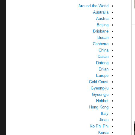
Around the World
Australia
Austria
Beijing
Brisbane
Busan
Canberra
China
Dalian
Datong
Erlian
Europe
Gold Coast
Gyeong-ju
Gyeongju
Hohhot
Hong Kong
Italy
Jinan
Ko Phi Phi
Korea