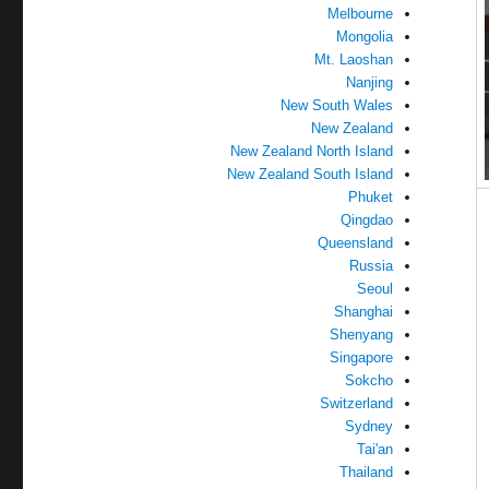
Melbourne
Mongolia
Mt. Laoshan
Nanjing
New South Wales
New Zealand
New Zealand North Island
New Zealand South Island
Phuket
Qingdao
Queensland
Russia
Seoul
Shanghai
Shenyang
Singapore
Sokcho
Switzerland
Sydney
Tai'an
Thailand