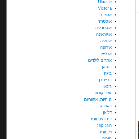
Ukraine
Victoria
אגמים
אוסטריה
אוסטרליה
אוקראינה
איטליה
אירופה
ארליאן
אתרים לילדים
בוסאן
ביג'ין
ברייסבן
ג'ינאן
גולד קוסט
גן חיות, אקווריום
דאטונג
דליאן
דת והיסטוריה
הונג קונג
ויקטוריה
חוחוט