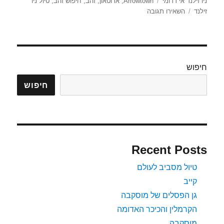
בתאריך
תגיות
ניו זילנד אי דרומי
Arrowtown
,
ארוטאון
,
זהב
,
חיפוש זהב
,
טיול ניו
עבור
זילנד
השאירו תגובה
Arrowtown
חיפוש
חיפוש
Recent Posts
טיול מסביב לעולם
קייב
גן הפסלים של מוסקבה
הקרמלין והכיכר האדומה
מוסקבה