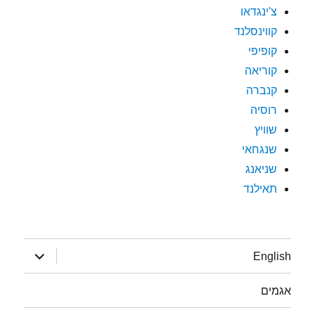
צ'ינגדאו
קווינסלנד
קופיפי
קוריאה
קנברה
רוסיה
שוויץ
שנגחאי
שניאנג
תאילנד
הצג
English
תפריט
אגמים