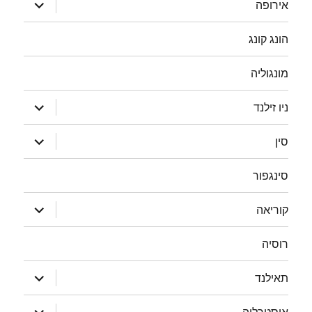
הצג
אירופה
תפריט
הונג קונג
מונגוליה
הצג
ניו זילנד
תפריט
הצג
סין
תפריט
סינגפור
הצג
קוריאה
תפריט
רוסיה
הצג
תאילנד
תפריט
הצג