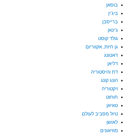
בוסאן
ביג'ין
ברייסבן
ג'ינאן
גולד קוסט
גן חיות, אקווריום
דאטונג
דליאן
דת והיסטוריה
הונג קונג
ויקטוריה
חוחוט
טאיאן
טיול מסביב לעולם
לאושן
מוזיאונים