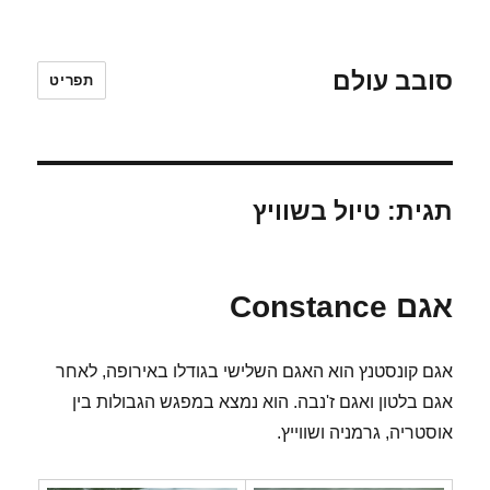
סובב עולם
תפריט
תגית:
טיול בשוויץ
אגם Constance
אגם קונסטנץ הוא האגם השלישי בגודלו באירופה, לאחר
אגם בלטון ואגם ז'נבה. הוא נמצא במפגש הגבולות בין
אוסטריה, גרמניה ושווייץ.