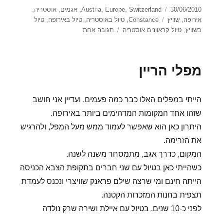
פורסם
קטגוריות
30/06/2010
Switzerland
,
Europe
,
Austria
,
אגמים
,
אוסטריה
,
בתאריך
תגיות
אירופה
,
שוויץ
Constance
,
טיול באוסטריה
,
טיול באירופה
,
טיול
על
בשוויץ
,
טיול קראוונים אוסטריה
תגובה אחת
אגם Constance
מפלי הריין
הייתי במפלים האלו כבר כמה פעמים, ועדיין אני חושב
שזהו אחד המקומות המדהימים ביותר באירופה.
היתרון כאן הוא שאפשר לעמוד ממש מעל המפל, ולהרגיש
את הזרימה.
המקום, כדרך אגב, מתמסחר משנה לשנה.
כשהייתי כאן בטיול עם שני חברים בתקופת הצבא הכניסה
הייתה חינם ומי שרצה שילם פראנק שוויצרי ונכנס לעמדת
תצפית בחנות המזכרות הקטנה.
לפני כ-10 שנים, בטיול עם איילת ושירה שרק נולדה