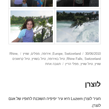
פורסם
קטגוריות
תגיות
30/06/2010
Switzerland
,
Europe
,
אירופה
,
מפלים
,
שוויץ
,
Rhine
בתאריך
Switzerland
,
Rhine Falls
,
טיול באירופה
,
טיול בשוויץ
,
טיול קראוונים
על
שוויץ
,
טיול שוויץ
,
מפלי הריין
תגובה אחת
מפלי הריין
לוצרן
העיר לוצרן Luzern היא עיר יפיפיה השוכנת לחופיו של אגם
לוצרן.