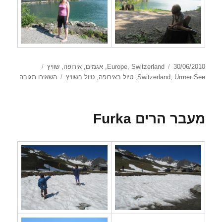
פורסם
קטגוריות
תגיות
30/06/2010
Switzerland
,
Europe
,
אגמים
,
אירופה
,
שוויץ
בתאריך
עבור
Urrner See
,
Switzerland
,
טיול באירופה
,
טיול בשוויץ
השאירו תגובה
ner See
מעבר הרים Furka