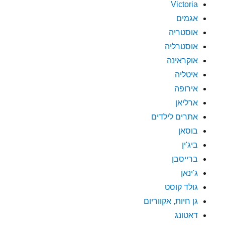
Victoria
אגמים
אוסטריה
אוסטרליה
אוקראינה
איטליה
אירופה
ארליאן
אתרים לילדים
בוסאן
ביג'ין
ברייסבן
ג'ינאן
גולד קוסט
גן חיות, אקווריום
דאטונג