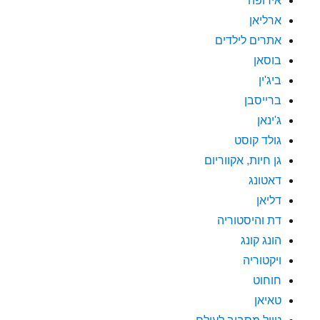
אירופה
ארליאן
אתרים לילדים
בוסאן
ביג'ין
ברייסבן
ג'ינאן
גולד קוסט
גן חיות, אקווריום
דאטונג
דליאן
דת והיסטוריה
הונג קונג
ויקטוריה
חוחוט
טאיאן