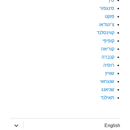
סין
סינגפור
פוקט
צ'ינגדאו
קווינסלנד
קופיפי
קוריאה
קנברה
רוסיה
שוויץ
שנגחאי
שניאנג
תאילנד
הצג
English
תפריט