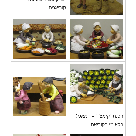
קוריאנית
הכנת "קימצ'י" – המאכל
הלאומי בקוריאה