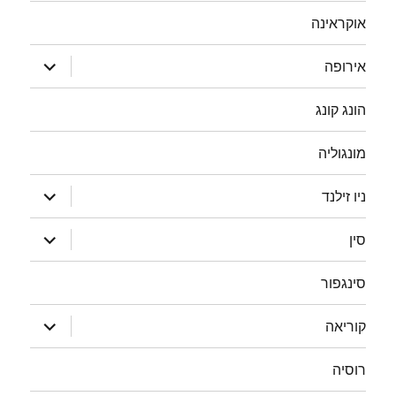
אוקראינה
הצג
אירופה
תפריט
הונג קונג
מונגוליה
הצג
ניו זילנד
תפריט
הצג
סין
תפריט
סינגפור
הצג
קוריאה
תפריט
רוסיה