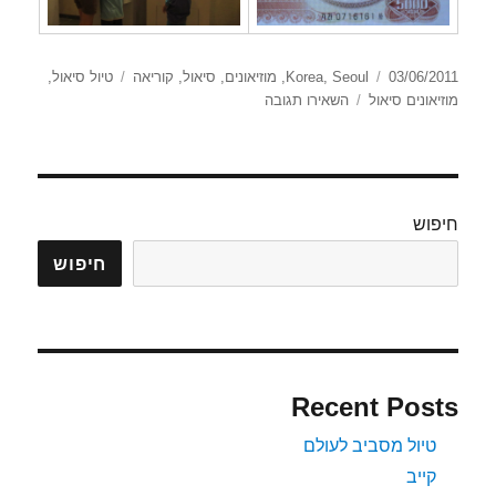
פורסם
קטגוריות
תגיות
03/06/2011
Seoul
,
Korea
,
מוזיאונים
,
סיאול
,
קוריאה
טיול סיאול
,
בתאריך
עבור
מוזיאונים סיאול
השאירו תגובה
מוזיאון
הפולקלור
הלאומי
של
קוריאה
חיפוש
חיפוש
Recent Posts
טיול מסביב לעולם
קייב