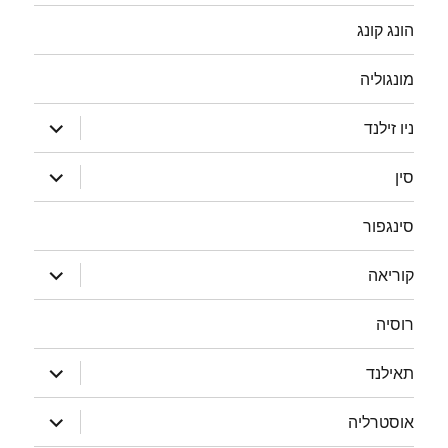
הונג קונג
מונגוליה
הצג
ניו זילנד
תפריט
הצג
סין
תפריט
סינגפור
הצג
קוריאה
תפריט
רוסיה
הצג
תאילנד
תפריט
הצג
אוסטרליה
תפריט