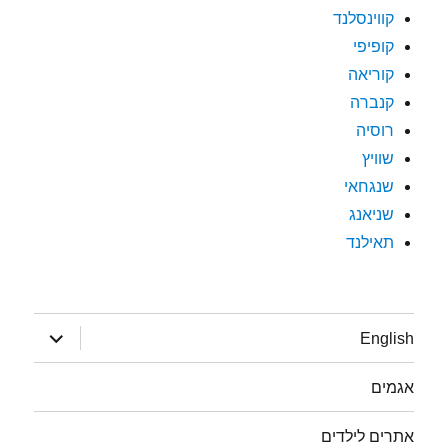
קווינסלנד
קופיפי
קוריאה
קנברה
רוסיה
שוויץ
שנגחאי
שניאנג
תאילנד
הצג
English
תפריט
אגמים
אתרים לילדים