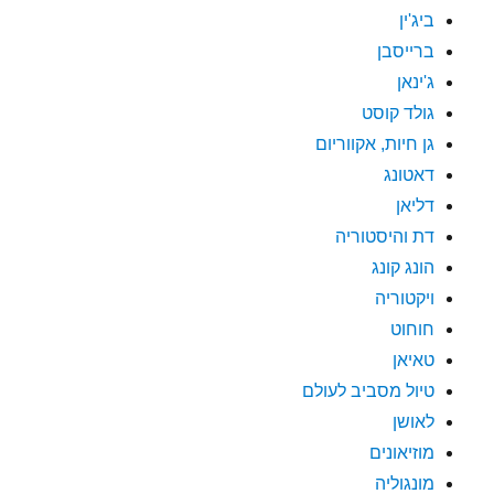
ביג'ין
ברייסבן
ג'ינאן
גולד קוסט
גן חיות, אקווריום
דאטונג
דליאן
דת והיסטוריה
הונג קונג
ויקטוריה
חוחוט
טאיאן
טיול מסביב לעולם
לאושן
מוזיאונים
מונגוליה