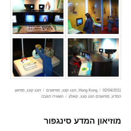
פורסם
קטגוריות
תגיות
02/04/2011
Hong Kong
,
הונג קונג
,
מוזיאונים
הונג קונג
,
מוזיאון
בתאריך
עבור
המדע
,
מוזיאונים הונג קונג
,
קאולון
השאירו תגובה
מוזיאון
המדע
של
מוזיאון המדע סינגפור
הונג
קונג