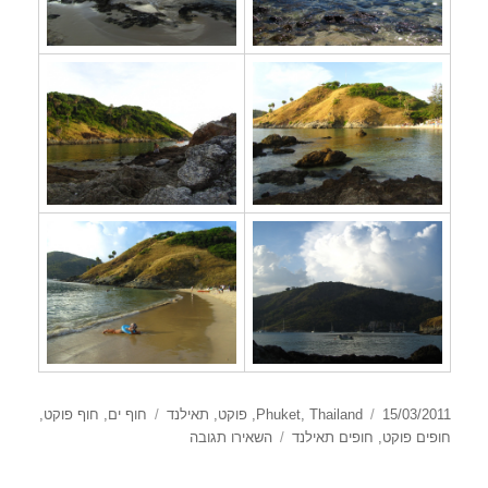
פורסם
קטגוריות
תגיות
15/03/2011
Thailand
,
Phuket
,
פוקט
,
תאילנד
חוף ים
,
חוף פוקט
,
בתאריך
עבור
חופים פוקט
,
חופים תאילנד
השאירו תגובה
Yanui
Beach