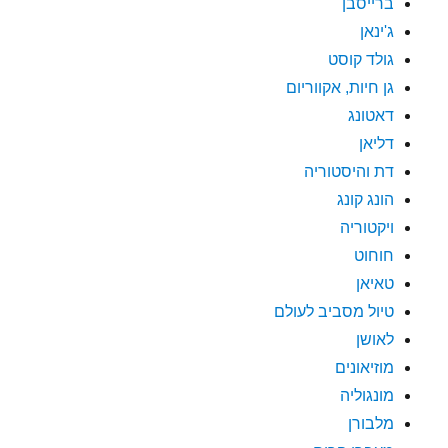
ברייסבן
ג'ינאן
גולד קוסט
גן חיות, אקווריום
דאטונג
דליאן
דת והיסטוריה
הונג קונג
ויקטוריה
חוחוט
טאיאן
טיול מסביב לעולם
לאושן
מוזיאונים
מונגוליה
מלבורן