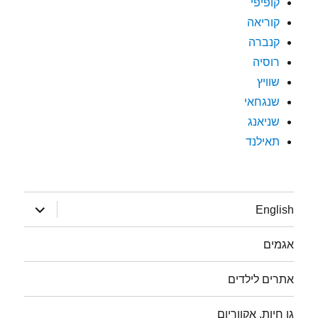
קופיפי
קוריאה
קנברה
רוסיה
שוויץ
שנגחאי
שניאנג
תאילנד
הצג
English
תפריט
אגמים
אתרים לילדים
גן חיות, אקווריום