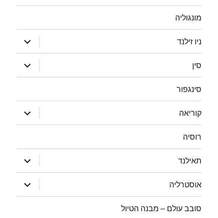
מונגוליה
הצג
ניו זילנד
תפריט
הצג
סין
תפריט
סינגפור
הצג
קוריאה
תפריט
רוסיה
הצג
תאילנד
תפריט
הצג
אוסטרליה
תפריט
סובב עולם – מבנה הטיול