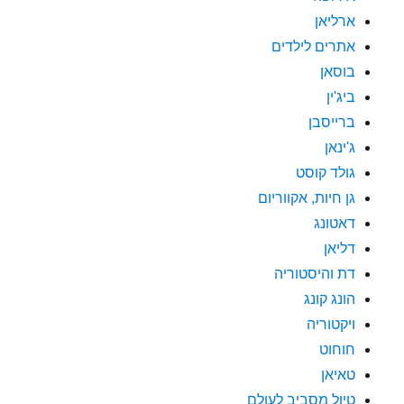
ארליאן
אתרים לילדים
בוסאן
ביג'ין
ברייסבן
ג'ינאן
גולד קוסט
גן חיות, אקווריום
דאטונג
דליאן
דת והיסטוריה
הונג קונג
ויקטוריה
חוחוט
טאיאן
טיול מסביב לעולם