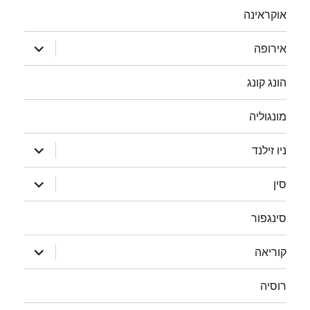
אוקראינה
הצג
אירופה
תפריט
הונג קונג
מונגוליה
הצג
ניו זילנד
תפריט
הצג
סין
תפריט
סינגפור
הצג
קוריאה
תפריט
רוסיה