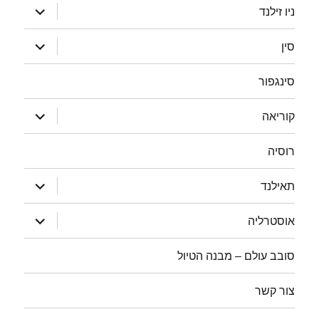
הצג
ניו זילנד
תפריט
הצג
סין
תפריט
סינגפור
הצג
קוריאה
תפריט
רוסיה
הצג
תאילנד
תפריט
הצג
אוסטרליה
תפריט
סובב עולם – מבנה הטיול
צור קשר