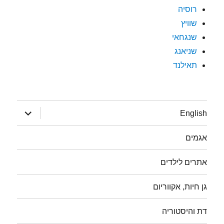
רוסיה
שוויץ
שנגחאי
שניאנג
תאילנד
הצג
English
תפריט
אגמים
אתרים לילדים
גן חיות, אקווריום
דת והיסטוריה