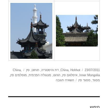
פורסם
קטגוריות
תגיות
23/07/2011
Hohhot
,
China
,
דת והיסטוריה
,
חוחוט
,
סין
,
China
בתאריך
Inner Mongolia
,
איסלאם סין
,
הוהוט
,
מונגוליה הפנימית
,
מוסלמים סין
,
עבור
מסגד
,
מסגד סין
השאירו תגובה
The
Great
Mosque
חיפוש