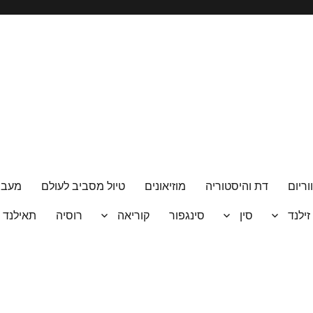
וריום
דת והיסטוריה
מוזיאונים
טיול מסביב לעולם
מעבר
 זילנד
סין
סינגפור
קוריאה
רוסיה
תאילנד