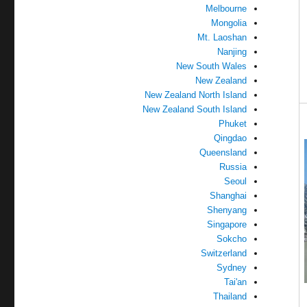
Melbourne
Mongolia
Mt. Laoshan
Nanjing
New South Wales
New Zealand
New Zealand North Island
New Zealand South Island
Phuket
Qingdao
Queensland
Russia
Seoul
Shanghai
Shenyang
Singapore
Sokcho
Switzerland
Sydney
Tai'an
Thailand