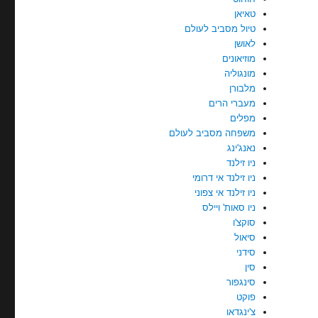
טאיאן
טיול מסביב לעולם
לאושן
מוזיאונים
מונגוליה
מלבורן
מעברי הרים
מפלים
משפחה מסביב לעולם
נאנג'ינג
ניו זילנד
ניו זילנד אי דרומי
ניו זילנד אי צפוני
ניו סאות' ויילס
סוקצ'ו
סיאול
סידני
סין
סינגפור
פוקט
צ'ינגדאו