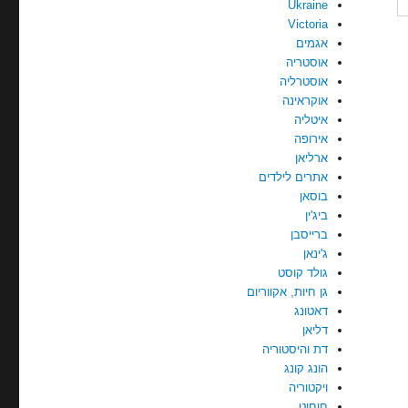
Ukraine
Victoria
אגמים
אוסטריה
אוסטרליה
אוקראינה
איטליה
אירופה
ארליאן
אתרים לילדים
בוסאן
ביג'ין
ברייסבן
ג'ינאן
גולד קוסט
גן חיות, אקווריום
דאטונג
דליאן
דת והיסטוריה
הונג קונג
ויקטוריה
חוחוט