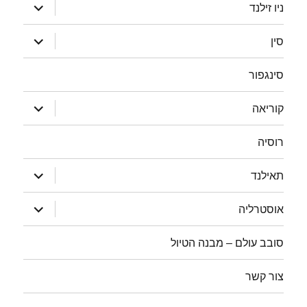
הצג
ניו זילנד
תפריט
הצג
סין
תפריט
סינגפור
הצג
קוריאה
תפריט
רוסיה
הצג
תאילנד
תפריט
הצג
אוסטרליה
תפריט
סובב עולם – מבנה הטיול
צור קשר