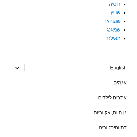
רוסיה
שוויץ
שנגחאי
שניאנג
תאילנד
הצג
English
תפריט
אגמים
אתרים לילדים
גן חיות, אקווריום
דת והיסטוריה