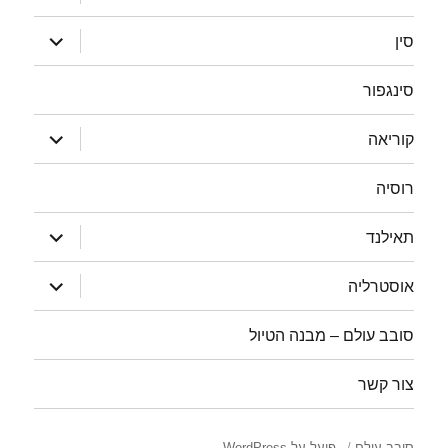
תפריט
הצג
סין
תפריט
סינגפור
הצג
קוריאה
תפריט
רוסיה
הצג
תאילנד
תפריט
הצג
אוסטרליה
תפריט
סובב עולם – מבנה הטיול
צור קשר
סובב עולם
פועל על WordPress