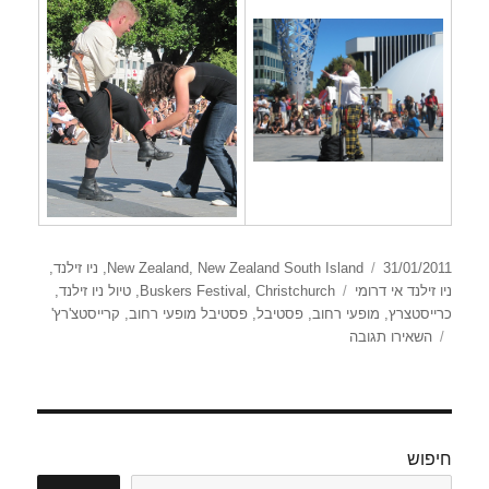
פורסם
קטגוריות
31/01/2011
New Zealand South Island
,
New Zealand
,
ניו זילנד
,
בתאריך
תגיות
ניו זילנד אי דרומי
Christchurch
,
Buskers Festival
,
טיול ניו זילנד
,
כרייסטצרץ
,
מופעי רחוב
,
פסטיבל
,
פסטיבל מופעי רחוב
,
קרייסטצ'רץ'
עבור
השאירו תגובה
World
Buskers
Festival
חיפוש