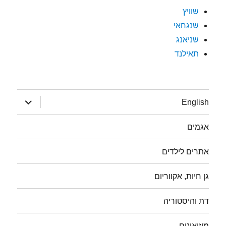
שוויץ
שנגחאי
שניאנג
תאילנד
הצג
English
תפריט
אגמים
אתרים לילדים
גן חיות, אקווריום
דת והיסטוריה
מוזיאונים