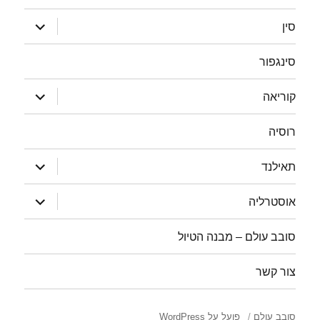
הצג
סין
תפריט
סינגפור
הצג
קוריאה
תפריט
רוסיה
הצג
תאילנד
תפריט
הצג
אוסטרליה
תפריט
סובב עולם – מבנה הטיול
צור קשר
סובב עולם
פועל על WordPress