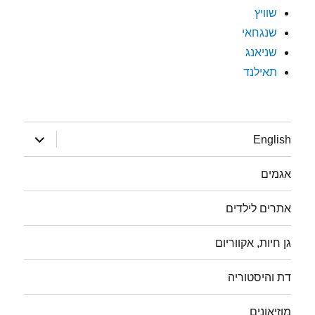
שוויץ
שנגחאי
שניאנג
תאילנד
הצג
English
תפריט
אגמים
אתרים לילדים
גן חיות, אקווריום
דת והיסטוריה
מוזיאונים