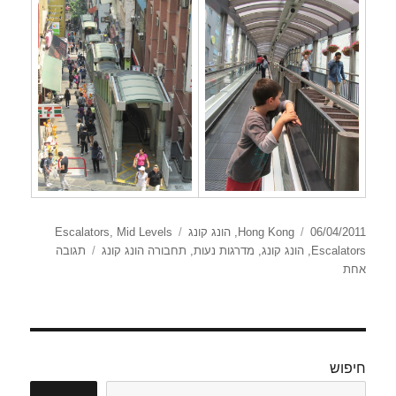
פורסם
קטגוריות
תגיות
06/04/2011
Hong Kong
,
הונג קונג
Mid Levels
,
Escalators
בתאריך
Escalators
,
הונג קונג
,
מדרגות נעות
,
תחבורה הונג קונג
תגובה
על
אחת
המדרגות
הנעות
הארוכות
בעולם
חיפוש