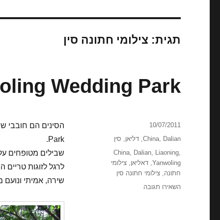
תגית:
צילומי חתונה סין
oling Wedding Park
פורסם
10/07/2011
בתאריך
קטגוריות
Dalian
,
China
,
דליאן
,
סין
Park.
תגיות
,
Liaoning
,
Dalian
,
China
שבילים מטופחים על צ
Yanwoling
,
דאליאן
,
צילומי
לרגל לזוגות טריים ה
חתונה
,
צילומי חתונה סין
שירה, אמיתי ונועם 
עבור
השאירו תגובה
Yanwoling
Wedding
Park