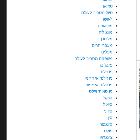
טאיאן
טיול מסביב לעולם
לאושן
מוזיאונים
מונגוליה
מלבורן
מעברי הרים
מפלים
משפחה מסביב לעולם
נאנג'ינג
ניו זילנד
ניו זילנד אי דרומי
ניו זילנד אי צפוני
ניו סאות' ויילס
סוקצ'ו
סיאול
סידני
סין
סינגפור
פוקט
צ'ינגדאו