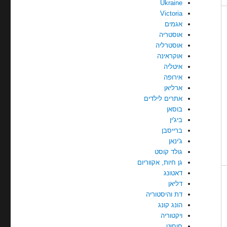
Ukraine
Victoria
אגמים
אוסטריה
אוסטרליה
אוקראינה
איטליה
אירופה
ארליאן
אתרים לילדים
בוסאן
ביג'ין
ברייסבן
ג'ינאן
גולד קוסט
גן חיות, אקווריום
דאטונג
דליאן
דת והיסטוריה
הונג קונג
ויקטוריה
חוחוט