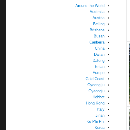
Around the World
Australia
Austria
Beijing
Brisbane
Busan
Canberra
China
Dalian
Datong
Erlian
Europe
Gold Coast
Gyeong-ju
Gyeongju
Hohhot
Hong Kong
Italy
Jinan
Ko Phi Phi
Korea