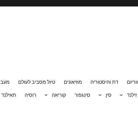
וריום
דת והיסטוריה
מוזיאונים
טיול מסביב לעולם
מעבר
 זילנד
סין
סינגפור
קוריאה
רוסיה
תאילנד