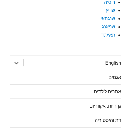
רוסיה
שוויץ
שנגחאי
שניאנג
תאילנד
הצג
English
תפריט
אגמים
אתרים לילדים
גן חיות, אקווריום
דת והיסטוריה