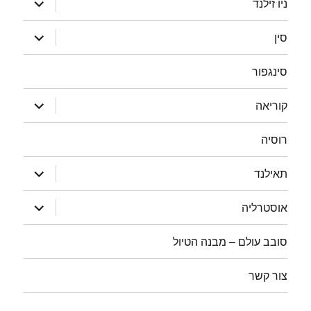
ניו זילנד
תפריט
הצג
סין
תפריט
סינגפור
הצג
קוריאה
תפריט
רוסיה
הצג
תאילנד
תפריט
הצג
אוסטרליה
תפריט
סובב עולם – מבנה הטיול
צור קשר