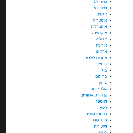
Ukraine
Victoria
אגמים
אוסטריה
אוסטרליה
אוקראינה
איטליה
אירופה
ארליאן
אתרים לילדים
בוסאן
ביג'ין
ברייסבן
ג'ינאן
גולד קוסט
גן חיות, אקווריום
דאטונג
דליאן
דת והיסטוריה
הונג קונג
ויקטוריה
חוחוט