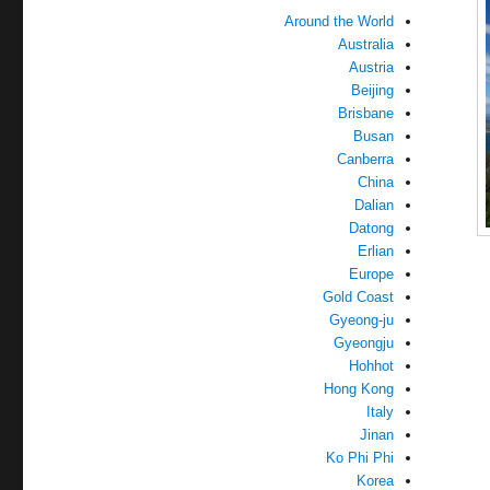
Around the World
Australia
Austria
Beijing
Brisbane
Busan
Canberra
China
Dalian
Datong
Erlian
Europe
Gold Coast
Gyeong-ju
Gyeongju
Hohhot
Hong Kong
Italy
Jinan
Ko Phi Phi
Korea