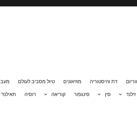
וריום
דת והיסטוריה
מוזיאונים
טיול מסביב לעולם
מעבר
 זילנד
סין
סינגפור
קוריאה
רוסיה
תאילנד