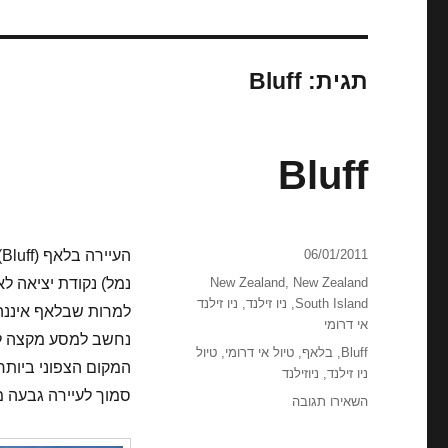
תגית:
Bluff
Bluff
פורסם
06/01/2011
ה
בתאריך
קטגוריות
New Zealand
,
New Zealand
נמל) נקודת יציאה לאי סטיוארט (Stewart Island
South Island
,
ניו זילנד
,
ניו זילנד
למרות שבלאף איננה 
אי דרומי
נחשב למסע מקצה לקצה
תגיות
Bluff
,
בלאף
,
טיול אי דרומי
,
טיול
המקום הצפוני ביותר 
ניו זילנד
,
ניוזילנד
סמוך לעיירה גבעה מ
עבור
השאירו תגובה
Bluff