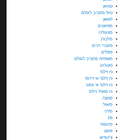
טאיאן
טיול מסביב לעולם
לאושן
מוזיאונים
מונגוליה
מלבורן
מעברי הרים
מפלים
משפחה מסביב לעולם
נאנג'ינג
ניו זילנד
ניו זילנד אי דרומי
ניו זילנד אי צפוני
ניו סאות' ויילס
סוקצ'ו
סיאול
סידני
סין
סינגפור
פוקט
צ'ינגדאו