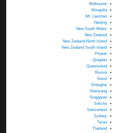
Melbourne
Mongolia
Mt. Laoshan
Nanjing
New South Wales
New Zealand
New Zealand North Island
New Zealand South Island
Phuket
Qingdao
Queensland
Russia
Seoul
Shanghai
Shenyang
Singapore
Sokcho
Switzerland
Sydney
Tai'an
Thailand