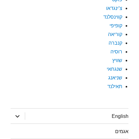
צ'ינגדאו
קווינסלנד
קופיפי
קוריאה
קנברה
רוסיה
שוויץ
שנגחאי
שניאנג
תאילנד
הצג
English
תפריט
אגמים