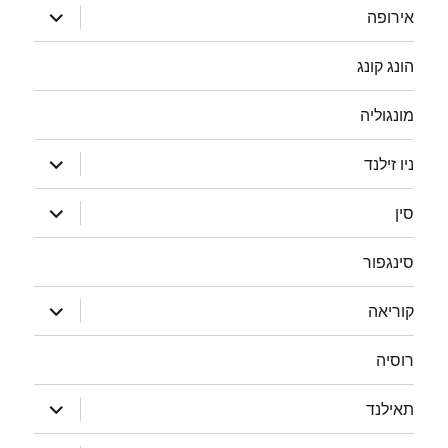
הצג
אירופה
תפריט
הונג קונג
מונגוליה
הצג
ניו זילנד
תפריט
הצג
סין
תפריט
סינגפור
הצג
קוריאה
תפריט
רוסיה
הצג
תאילנד
תפריט