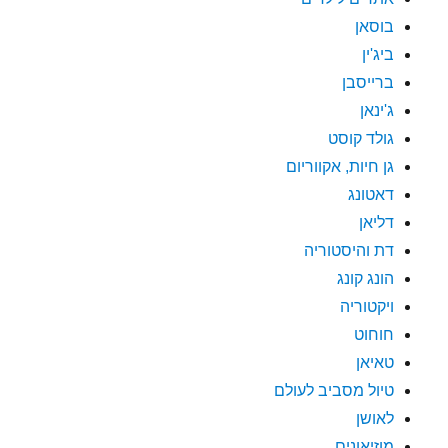
בוסאן
ביג'ין
ברייסבן
ג'ינאן
גולד קוסט
גן חיות, אקווריום
דאטונג
דליאן
דת והיסטוריה
הונג קונג
ויקטוריה
חוחוט
טאיאן
טיול מסביב לעולם
לאושן
מוזיאונים