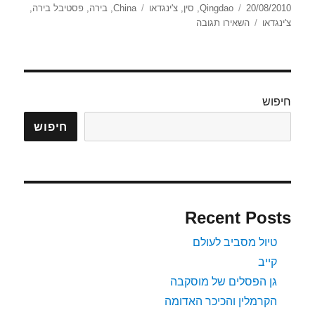
פורסם
קטגוריות
תגיות
20/08/2010
Qingdao
,
סין
,
צ'ינגדאו
China
,
בירה
,
פסטיבל בירה
,
בתאריך
עבור
צ'ינגדאו
השאירו תגובה
צ'ינדאו
–
פסטיבל
הבירה
חיפוש
חיפוש
Recent Posts
טיול מסביב לעולם
קייב
גן הפסלים של מוסקבה
הקרמלין והכיכר האדומה