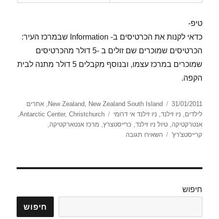
טיפ-
כדאי לקנות את הכרטיסים ב- Information שבמרכז העיר:
הכרטיסים שמוכרים שם זולים ב -5 דולר מהכרטיסים
שמוכרים במרכז עצמו, ובנוסף מקבלים 5 דולר מתנה לבית
הקפה.
פורסם
קטגוריות
31/01/2011
New Zealand South Island
,
New Zealand
,
אתרים
בתאריך
תגיות
לילדים
,
ניו זילנד
,
ניו זילנד אי דרומי
Christchurch
,
Antarctic Center
,
אנטרקטיקה
,
טיול ניו זילנד
,
כרייסטצרץ
,
מרכז אנטארקטיקה
,
עבור
קרייסטצ'רץ'
השאירו תגובה
מרכז
אנטארקטיקה
חיפוש
חיפוש