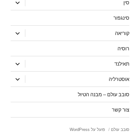
הצג
סין
תפריט
סינגפור
הצג
קוריאה
תפריט
רוסיה
הצג
תאילנד
תפריט
הצג
אוסטרליה
תפריט
סובב עולם – מבנה הטיול
צור קשר
סובב עולם
פועל על WordPress