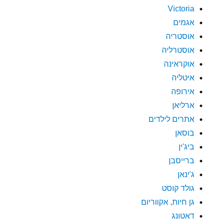
Victoria
אגמים
אוסטריה
אוסטרליה
אוקראינה
איטליה
אירופה
ארליאן
אתרים לילדים
בוסאן
ביג'ין
ברייסבן
ג'ינאן
גולד קוסט
גן חיות, אקווריום
דאטונג