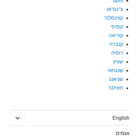
פוקט
צ'ינגדאו
קווינסלנד
קופיפי
קוריאה
קנברה
רוסיה
שוויץ
שנגחאי
שניאנג
תאילנד
הצג
English
תפריט
אגמים