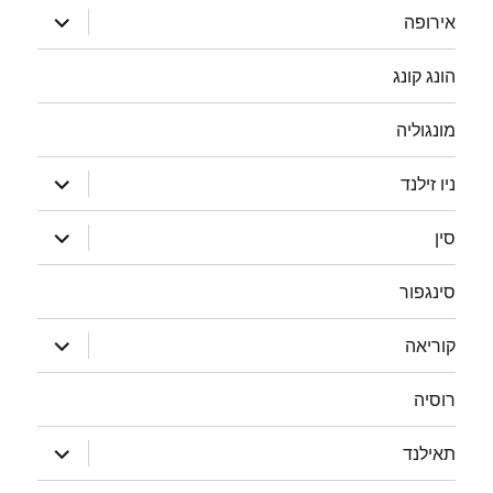
הצג
אירופה
תפריט
הונג קונג
מונגוליה
הצג
ניו זילנד
תפריט
הצג
סין
תפריט
סינגפור
הצג
קוריאה
תפריט
רוסיה
הצג
תאילנד
תפריט