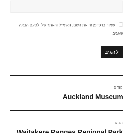
שמור בדפדפן זה את השם, האימייל והאתר שלי לפעם הבאה
שאגיב.
ניווט
קודם
Auckland Museum
הפוסט
הקודם:
הבא
Waitakere Ranges Regional Park
הפוסט