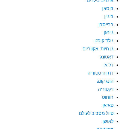
אתרים לילדים
בוסאן
ביג'ין
ברייסבן
ג'ינאן
גולד קוסט
גן חיות, אקווריום
דאטונג
דליאן
דת והיסטוריה
הונג קונג
ויקטוריה
חוחוט
טאיאן
טיול מסביב לעולם
לאושן