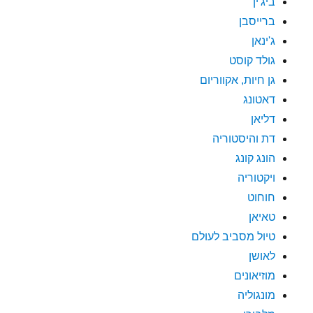
ביג'ין
ברייסבן
ג'ינאן
גולד קוסט
גן חיות, אקווריום
דאטונג
דליאן
דת והיסטוריה
הונג קונג
ויקטוריה
חוחוט
טאיאן
טיול מסביב לעולם
לאושן
מוזיאונים
מונגוליה