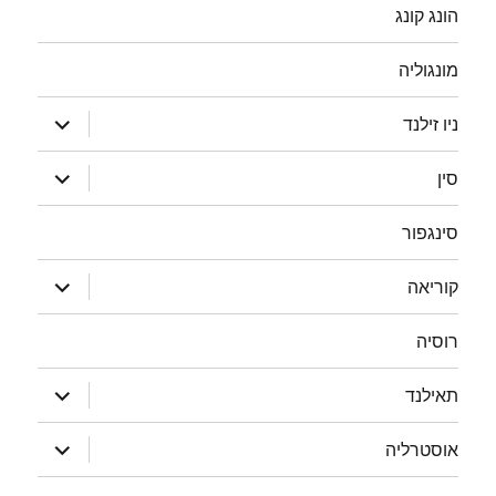
הונג קונג
מונגוליה
הצג
ניו זילנד
תפריט
הצג
סין
תפריט
סינגפור
הצג
קוריאה
תפריט
רוסיה
הצג
תאילנד
תפריט
הצג
אוסטרליה
תפריט