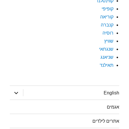
קווינסלנד
קופיפי
קוריאה
קנברה
רוסיה
שוויץ
שנגחאי
שניאנג
תאילנד
הצג
English
תפריט
אגמים
אתרים לילדים