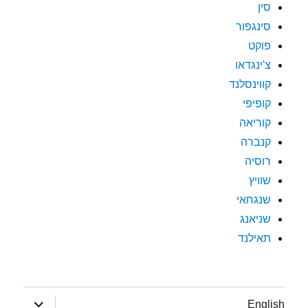
סין
סינגפור
פוקט
צ'ינגדאו
קווינסלנד
קופיפי
קוריאה
קנברה
רוסיה
שוויץ
שנגחאי
שניאנג
תאילנד
הצג
English