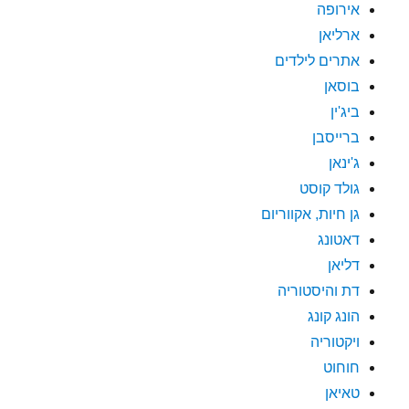
אירופה
ארליאן
אתרים לילדים
בוסאן
ביג'ין
ברייסבן
ג'ינאן
גולד קוסט
גן חיות, אקווריום
דאטונג
דליאן
דת והיסטוריה
הונג קונג
ויקטוריה
חוחוט
טאיאן