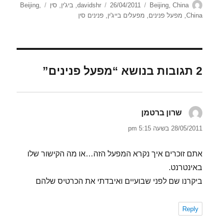
מחבר
קטגוריות
פורסם
תגיות
China
,
Beijing
26/04/2011
davidshr
,
ביג'ין
,
סין
,
Beijing
בתאריך
China
,
מפעל פנינים
,
מפעלים בייג'ין
,
פנינים סין
2 תגובות בנושא “מפעל פנינים”
שרון ברטמן
הגיב:
28/05/2011 בשעה 5:15 pm
אתם זוכרים איך נקרא המפעל הזה…או מה הקישור שלו
באינטרנט.
ביקרנו שם לפני שבועיים ואיבדתי את הכרטיס שלהם
Reply