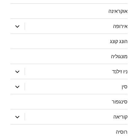
אוקראינה
הצג
אירופה
תפריט
הונג קונג
מונגוליה
הצג
ניו זילנד
תפריט
הצג
סין
תפריט
סינגפור
הצג
קוריאה
תפריט
רוסיה