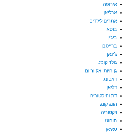
אירופה
ארליאן
אתרים לילדים
בוסאן
ביג'ין
ברייסבן
ג'ינאן
גולד קוסט
גן חיות, אקווריום
דאטונג
דליאן
דת והיסטוריה
הונג קונג
ויקטוריה
חוחוט
טאיאן