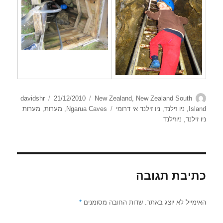
מחבר
קטגוריות
פורסם
davidshr
21/12/2010
New Zealand
,
New Zealand South
בתאריך
תגיות
Island
,
ניו זילנד
,
ניו זילנד אי דרומי
Ngarua Caves
,
מערות
,
מערות
ניו זילנד
,
ניוזילנד
כתיבת תגובה
האימייל לא יוצג באתר.
שדות החובה מסומנים
*