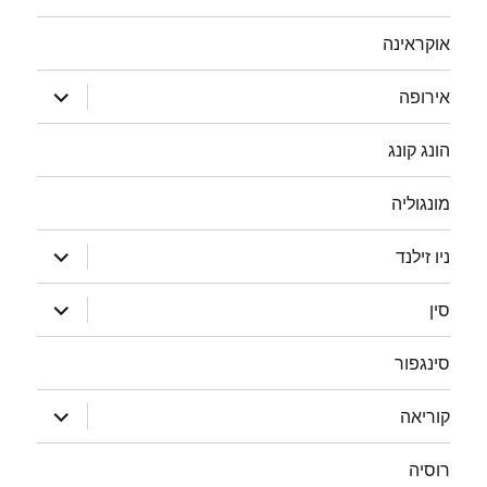
אוקראינה
הצג
אירופה
תפריט
הונג קונג
מונגוליה
הצג
ניו זילנד
תפריט
הצג
סין
תפריט
סינגפור
הצג
קוריאה
תפריט
רוסיה