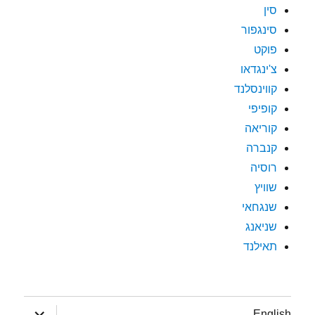
סין
סינגפור
פוקט
צ'ינגדאו
קווינסלנד
קופיפי
קוריאה
קנברה
רוסיה
שוויץ
שנגחאי
שניאנג
תאילנד
הצג
English