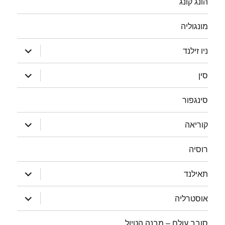
הונג קונג
מונגוליה
הצג
ניו זילנד
תפריט
הצג
סין
תפריט
סינגפור
הצג
קוריאה
תפריט
רוסיה
הצג
תאילנד
תפריט
הצג
אוסטרליה
תפריט
סובב עולם – מבנה הטיול