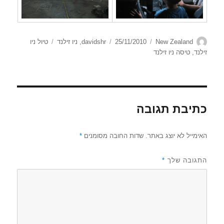
מחבר
קטגוריות
פורסם
תגיות
New Zealand
25/11/2010
davidshr
,
ניו זילנד
טיול ניו
בתאריך
זילנד
,
טיסה ניו זילנד
כתיבת תגובה
האימייל לא יוצג באתר.
שדות החובה מסומנים
*
התגובה שלך
*