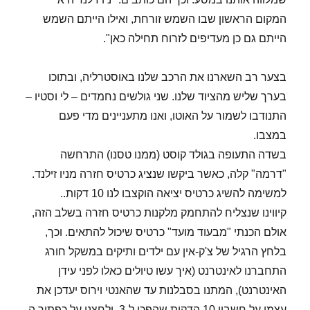
המקום הראשון שבו השמש זורחת, ואילו הייתם השמש
הייתם גם כן מעדיפים לזרוח תחילה כאן".
בצער רב השארנו את הרכב שלנו באוסטרליה, ובתוכו
בערך שליש מהציוד שלנו. שני גולשים נחמדים – לי וסטיו –
התנודבו לשמור על האוטו, ואנו מתעניינים מדי פעם
במצבו.
בשדה התעופה בגולד קוסט (ממנו טסנו) התרחשה
"דרמה" קלה, כאשר ביקשו שנציג כרטיס חזרה מניו זילנד.
למשימה להשיג כרטיס יציאה הוקצבו לנו 10 דקות..
קיווינו שנצליח להתחמק מלקנות כרטיס חזרה בשלב הזה,
אולם הכנתי "מבעוד מועד" כרטיס שיכול להתאים. וכך,
בלחץ הרגיל של צ'ק-אין עם ילדים ותיקים במשקל חורג
התחברנו לאינטרנט (איך עשו טיולים כאלו לפני עידן
האינטרנט), המתנו בסבלנות עד שהאנטי וירוס יעדכן את
עצמו על חשבון 10 הדקות שהפכו ל-3, ולחצנו על כפתור ה-