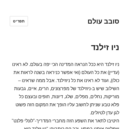
סובב עולם
תפריט
ניו זילנד
ניו זילנד היא ככל הנראה המדינה הכי יפה בעולם. לא ראינו
(עדיין) את כל העולם (ואי אפשר כניראה בשנה לראות את
כולו), ועוד לא ראינו את כל ניוזילנד. אבל ממה שראינו –
השילוב שיש ב-ניוזילנד של מפרצונים, הרים, איים, גבעות
מוריקות, נחלים, מפלים, שלג, דיונות, חופים ובעצם כל
פלא טבע שניתן לחשוב עליו הופך את המקום הזה פשוט
לגן עדן לטיולים.
היטיבו לתאר את השפע הזה מחברי המדריך-"לונלי פלנט"
שמלווה אותנו במסע. וכך הם כותבים: "ניו זילנד היא