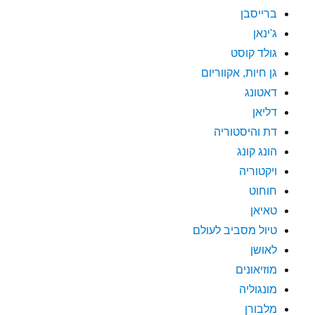
ברייסבן
ג'ינאן
גולד קוסט
גן חיות, אקווריום
דאטונג
דליאן
דת והיסטוריה
הונג קונג
ויקטוריה
חוחוט
טאיאן
טיול מסביב לעולם
לאושן
מוזיאונים
מונגוליה
מלבורן