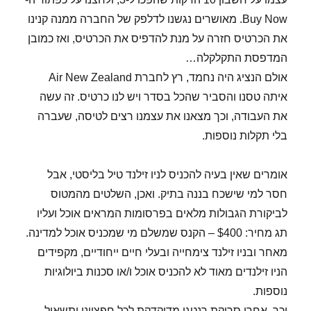
Buy Now. מאושרים נגשנו לדלפק של החברה ממנה קנינו
את הכרטיס חזרה על מנת להדפיס את הכרטיס, ואז כמובן
המדפסת התקלקלה…
אולם הנציג היה נחמד, רץ לחברת Air New Zealand
איתה טסנו והסביר שהכל בסדר ויש לנו כרטיס. זה עשה
את העבודה, וכך מצאנו את עצמנו רצים לטיסה, שעברה
בלי תקלות נוספות.
אומרים שאין בעיה להכניס לניו זילנד טיל בליסטי, אבל
חסר למי שישכח בננה בתיק. ואכן, השלטים מהמטוס
לביקורת הגבולות מלאים בפרסומות המראים אוכל ועליו
תג מחיר: $400 – הקנס שמשלם מי שמכניס אוכל למדינה.
מאחר ובניו זילנד צימחייה ובעלי חיים ייחודיים, מקפידים
הניו זילנדים מאוד לא להכניס אוכל ו/או סכנות ביולוגיות
נוספות.
וכך, אחרי סריקת רנטגן מדוקדקת לכל חפציינו ותשאול