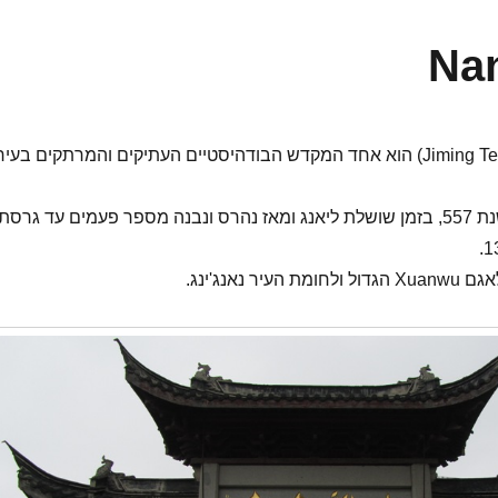
Nan
מקדש ג'ימינג (Jiming Temple) הוא אחד המקדש הבודהיסטיים העתיקים והמרתקים בעיר
הוא נבנה במקור בשנת 557, בזמן שושלת ליאנג ומאז נהרס ונבנה מספר פעמים עד גרסת
ר נאנג'ינג.