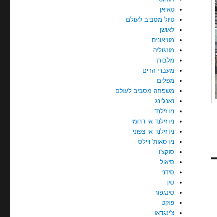
טאיאן
טיול מסביב לעולם
לאושן
מוזיאונים
מונגוליה
מלבורן
מעברי הרים
מפלים
משפחה מסביב לעולם
נאנג'ינג
ניו זילנד
ניו זילנד אי דרומי
ניו זילנד אי צפוני
ניו סאות' ויילס
סוקצ'ו
סיאול
סידני
סין
סינגפור
פוקט
צ'ינגדאו