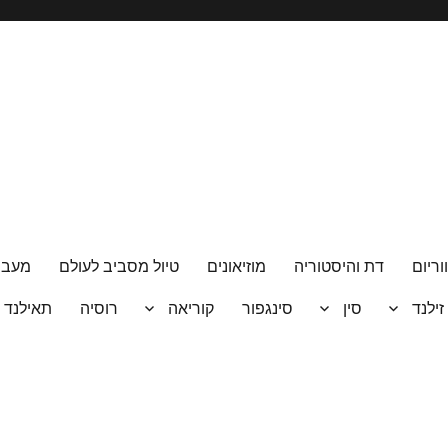
וריום
דת והיסטוריה
מוזיאונים
טיול מסביב לעולם
מעבר
 זילנד
סין
סינגפור
קוריאה
רוסיה
תאילנד