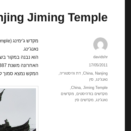
jing Jiming Temple
נאנג'ינג.
מחבר
davidshr
פורסם
17/05/2011
האחרונה משנת 1387.
בתאריך
קטגוריות
Nanjing
,
China
,
דת והיסטוריה
,
המקש נמצא סמוך לאגם Xuanwu הגדול ולחומת העי
נאנג'ינג
,
סין
תגיות
,
China
,
Jiming Temple
מקדשים בודהיסטים
,
מקדשים
נאנג'ינג
,
מקדשים סין