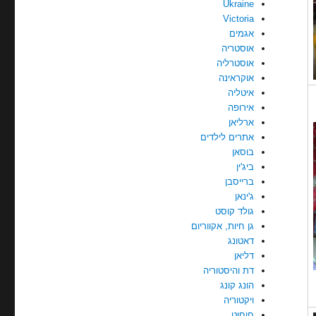
Ukraine
Victoria
אגמים
אוסטריה
אוסטרליה
אוקראינה
איטליה
אירופה
ארליאן
אתרים לילדים
בוסאן
ביג'ין
ברייסבן
ג'ינאן
גולד קוסט
גן חיות, אקווריום
דאטונג
דליאן
דת והיסטוריה
הונג קונג
ויקטוריה
חוחוט