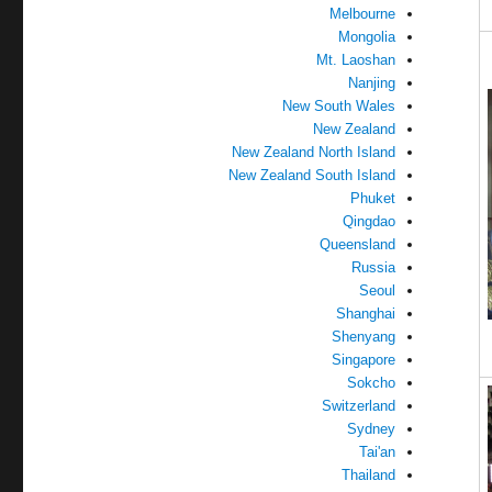
Melbourne
Mongolia
Mt. Laoshan
Nanjing
New South Wales
New Zealand
New Zealand North Island
New Zealand South Island
Phuket
Qingdao
Queensland
Russia
Seoul
Shanghai
Shenyang
Singapore
Sokcho
Switzerland
Sydney
Tai'an
Thailand