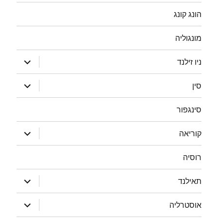
הונג קונג
מונגוליה
הצג
ניו זילנד
תפריט
הצג
סין
תפריט
סינגפור
הצג
קוריאה
תפריט
רוסיה
הצג
תאילנד
תפריט
הצג
אוסטרליה
תפריט