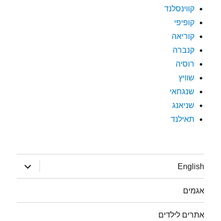
קווינסלנד
קופיפי
קוריאה
קנברה
רוסיה
שוויץ
שנגחאי
שניאנג
תאילנד
הצג
English
תפריט
אגמים
אתרים לילדים