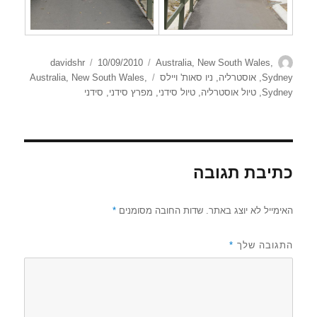
מחבר
קטגוריות
פורסם
davidshr
10/09/2010
Australia
,
New South Wales
,
בתאריך
תגיות
Sydney
,
אוסטרליה
,
ניו סאות' ויילס
,
New South Wales
,
Australia
Sydney
,
טיול אוסטרליה
,
טיול סידני
,
מפרץ סידני
,
סידני
כתיבת תגובה
האימייל לא יוצג באתר.
שדות החובה מסומנים
*
התגובה שלך
*