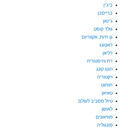
ביג'ין
ברייסבן
ג'ינאן
גולד קוסט
גן חיות, אקווריום
דאטונג
דליאן
דת והיסטוריה
הונג קונג
ויקטוריה
חוחוט
טאיאן
טיול מסביב לעולם
לאושן
מוזיאונים
מונגוליה