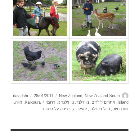
מחבר
קטגוריות
פורסם
davidshr
28/01/2011
New Zealand
,
New Zealand South
בתאריך
תגיות
Island
,
אתרים לילדים
,
ניו זילנד
,
ניו זילנד אי דרומי
Kaikoura
,
חווה
,
חוות חיות
,
טיול ניו זילנד
,
קאיקורה
,
רכיבה על סוסים