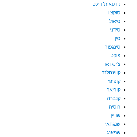
ניו סאות' ויילס
סוקצ'ו
סיאול
סידני
סין
סינגפור
פוקט
צ'ינגדאו
קווינסלנד
קופיפי
קוריאה
קנברה
רוסיה
שוויץ
שנגחאי
שניאנג