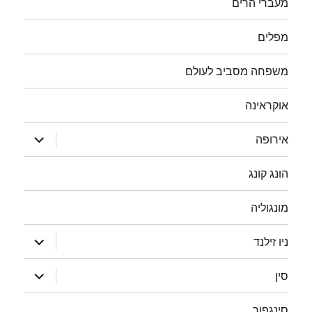
מעברי הרים
מפלים
משפחה מסביב לעולם
אוקראינה
הצג
אירופה
תפריט
הונג קונג
מונגוליה
הצג
ניו זילנד
תפריט
הצג
סין
תפריט
סינגפור