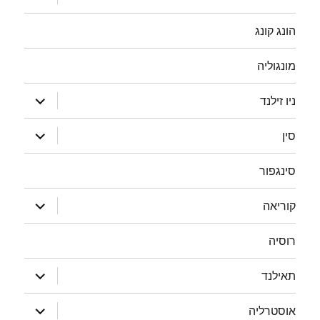
תפריט
הונג קונג
מונגוליה
הצג
ניו זילנד
תפריט
הצג
סין
תפריט
סינגפור
הצג
קוריאה
תפריט
רוסיה
הצג
תאילנד
תפריט
הצג
אוסטרליה
תפריט