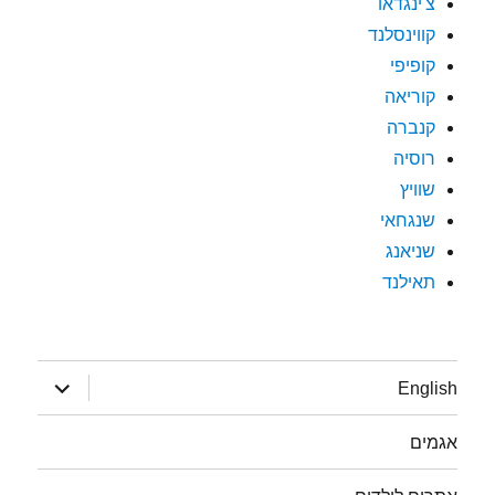
צ'ינגדאו
קווינסלנד
קופיפי
קוריאה
קנברה
רוסיה
שוויץ
שנגחאי
שניאנג
תאילנד
הצג
English
תפריט
אגמים