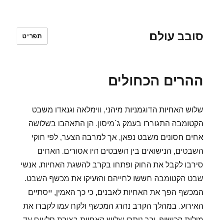
סובב עולם
תפריט
ההרים הכחולים
שלוש האחיות הדוגמניות מיהני, ווימלאה וגנאדו משבט
הקטומבה התגוררו בעמק ג`מיסון. הן התאהבו בשלושה
אחים חסונים משבט נפאן, אך למרבה הצער, לפי חוקי
השבטים, הנישואים בין השבטים היו אסורים. האחים
סירבו לקבל את החוק ופתחו בקרב להשגת האחיות. אנשי
שבט הקטומבה חששו לחייהם והזעיקו את מכשף השבט.
המכשף הפך את האחיות לאבנים, כי כך האמין, ייסתיים
האירוע. במהלך הקרב נהרג המכשף ולקח עמו לקברו את
מילות הכישוף, וכך נותרו שלוש האחיות בצורת סלעים עד