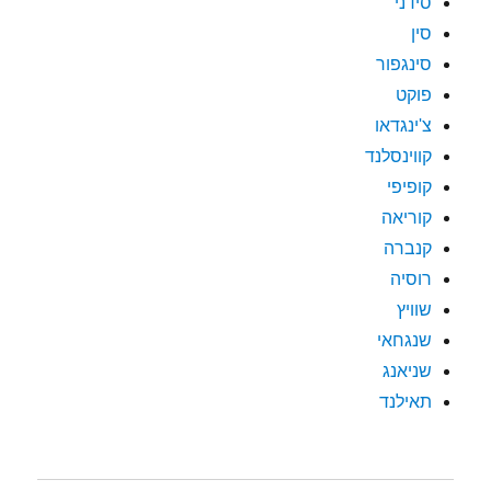
סידני
סין
סינגפור
פוקט
צ'ינגדאו
קווינסלנד
קופיפי
קוריאה
קנברה
רוסיה
שוויץ
שנגחאי
שניאנג
תאילנד