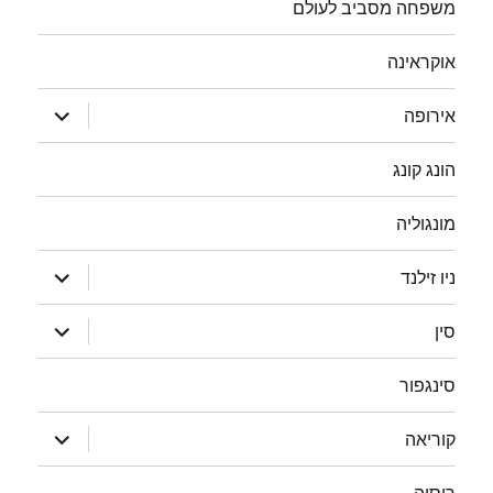
משפחה מסביב לעולם
אוקראינה
הצג
אירופה
תפריט
הונג קונג
מונגוליה
הצג
ניו זילנד
תפריט
הצג
סין
תפריט
סינגפור
הצג
קוריאה
תפריט