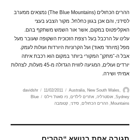
ההרים הכחולים (The Blue Mountains) נמצאים ממערב
לסידני, והם אכן בגוון כחלחל. מקור הצבע בעצי
האקליפטוס במקום, אשר אור השמש משתקף בהם.
עלינו על הרכבל בעל רצפת הזכוכית השקופה שעובר מעל
מפל (מיוחד מאוד) ועל הקרוניות היורדות ועולות לעמק.
אבל ה-"מתקן" המקורי ביותר במקום הוא רכבת איתה
יורדים ועולים, המגיעה לזווית הגדולה מ-45 מעלות, לצהלות
אמיתי ושירה.
מחבר
קטגוריות
פורסם
davidshr
11/02/2011
Australia
,
New South Wales
,
בתאריך
תגיות
Sydney
,
אוסטרליה
,
אתרים לילדים
,
ניו סאות' ויילס
Blue
Mountains
,
ההרים הכחולים
,
סידני
,
קטומבה
תגובה אחת בנושא “ההרים