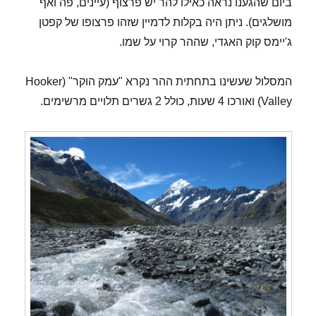
ביום שהגענו נראה כאילו להר יש פרצוף (עיינים, פה ואף
מושלגים). ניתן היה בקלות לדמיין שזהו פרצופו של קפטן
ג'יימס קוק האגדי, שההר קרוי על שמו.
המסלול שעשינו בתחתית ההר נקרא "עמק הוקר" (Hooker
Valley) ואורכו 4 שעות, כולל 2 גשרים תלויים מרשימים.