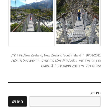
פורסם
קטגוריות
16/01/2011
New Zealand South Island
,
New Zealand
,
ניו זילנד
,
בתאריך
תגיות
ניו זילנד אי דרומי
Mt Cook
,
אלפים דרומיים
,
הר קוק
,
טיול ניו זילנד
,
על
טיול ניו זילנד אי דרומי
,
מאונט קוק
2 תגובות
מאונט
קוק
חיפוש
חיפוש