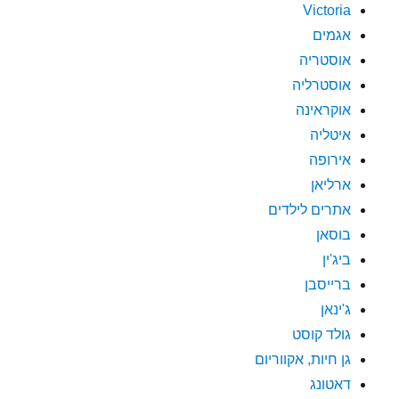
Victoria
אגמים
אוסטריה
אוסטרליה
אוקראינה
איטליה
אירופה
ארליאן
אתרים לילדים
בוסאן
ביג'ין
ברייסבן
ג'ינאן
גולד קוסט
גן חיות, אקווריום
דאטונג